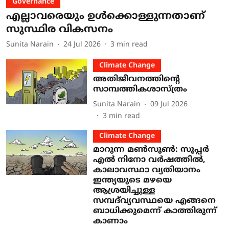
Governance
എല്ലാവരെയും ഉൾക്കൊള്ളുന്നതാണ്
സുസ്ഥിര വികസനം
Sunita Narain
24 Jul 2026
3
min read
Climate Change
അതിജീവനത്തിന്റെ
സാമ്പത്തികശാസ്ത്രം
Sunita Narain
09 Jul 2026
3
min read
Climate Change
മാറുന്ന മൺസൂൺ: സൂപ്പർ
എൽ നിനോ വർഷത്തിൽ,
കാലാവസ്ഥാ വ്യതിയാനം
ഇന്ത്യയുടെ മഴയെ
ആശ്രയിച്ചുള്ള
സമ്പദ്‌വ്യവസ്ഥയെ എങ്ങനെ
ബാധിക്കുമെന്ന് കാത്തിരുന്ന്
കാണാം