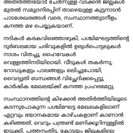
അതിർത്തിയോട് ചേർന്നുള്ള വടക്കൻ ജില്ലകൾ
മുതൽ സമുദ്രനിരപ്പിന് താഴെയുള്ള കുട്ടനാടൻ
പാടശേഖരങ്ങൾ വരെ, സംസ്ഥാനത്തുടനീളം
കനത്ത മഴ പെയ്യുകയാണ്.
നദികൾ കരകവിഞ്ഞൊഴുകി, പശ്ചിമഘട്ടത്തിന്റെ
ദുർബലമായ ചരിവുകളിൽ ഉരുൾപൊട്ടലുകൾ
നാശം വിതച്ചു, ഹൈവേകൾ
വെള്ളത്തിനടിയിലായി. വീടുകൾ തകർന്നു,
റോഡുകളും പാലങ്ങളും ഒലിച്ചുപോയി,
വൈദ്യുതി ബന്ധങ്ങൾ വിച്ഛേദിക്കപ്പെട്ടു,
കാർഷിക മേഖലയ്ക്ക് കനത്ത പ്രഹരമേറ്റു.
സംസ്ഥാനത്തിന്റെ കിഴക്കൻ അതിർത്തിയിലൂടെ
കടന്നുപോകുന്ന പശ്ചിമഘട്ട മേഖലകളിലാണ്
ഏറ്റവും ഭയാനകമായ കാഴ്ചകളാണ് കാണാൻ
കഴിഞ്ഞത്. വെറും പന്ത്രണ്ട് മണിക്കൂറിനുള്ളിൽ
ഇടുക്കി, പത്തനംതിട്ട, കോട്ടയം ജില്ലകളിലെ