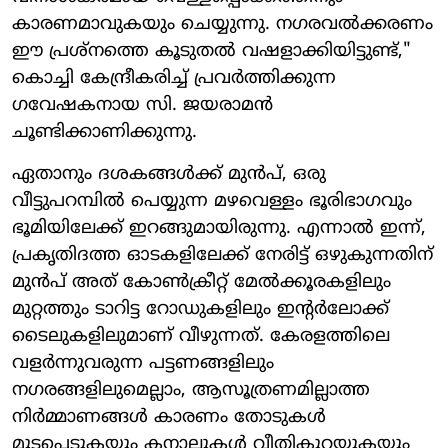
കാരണമാവുകയും ചെയ്യുന്നു. നഗരവൽക്കരണം
ഈ പ്രശ്നത്തെ കൂടുതൽ വഷളാക്കിയിട്ടുണ്ട്,"
കൊച്ചി കേന്ദ്രീകരിച്ച് പ്രവർത്തിക്കുന്ന
ഗവേഷകനായ സി. ജയരാമൻ
ചൂണ്ടിക്കാണിക്കുന്നു.
ഏതാനും ദശകങ്ങൾക്ക് മുൻപ്, ഒരു
വീട്ടുപറമ്പിൽ പെയ്യുന്ന മഴവെള്ളം ഭൂരിഭാഗവും
ഭൂമിയിലേക്ക് ഇറങ്ങുമായിരുന്നു. എന്നാൽ ഇന്ന്,
പ്രകൃതിദത്ത ഓടകളിലേക്ക് നേരിട്ട് ഒഴുകുന്നതിന്
മുൻപ് അത് കോൺക്രീറ്റ് മേൽക്കൂരകളിലും
മുറ്റത്തും ടാറിട്ട റോഡുകളിലും ഇന്റർലോക്ക്
ടൈലുകളിലുമാണ് വീഴുന്നത്. കേരളത്തിലെ
വളർന്നുവരുന്ന പട്ടണങ്ങളിലും
നഗരങ്ങളിലുമെല്ലാം, ആസൂത്രണമില്ലാത്ത
നിർമ്മാണങ്ങൾ കാരണം തോടുകൾ
മൂടപ്പെടുകയും കനാലുകൾ വീതികുറയുകയും