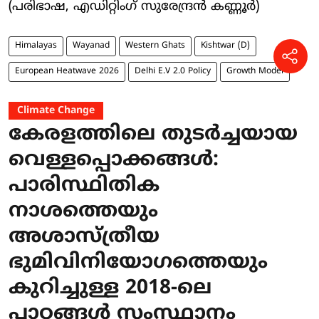
(പരിഭാഷ, എഡിറ്റിംഗ് സുരേന്ദ്രൻ കണ്ണൂർ)
Himalayas
Wayanad
Western Ghats
Kishtwar (D)
European Heatwave 2026
Delhi E.V 2.0 Policy
Growth Model
Climate Change
കേരളത്തിലെ തുടർച്ചയായ
വെള്ളപ്പൊക്കങ്ങൾ:
പാരിസ്ഥിതിക
നാശത്തെയും
അശാസ്ത്രീയ
ഭുമിവിനിയോഗത്തെയും
കുറിച്ചുള്ള 2018-ലെ
പാഠങ്ങൾ സംസ്ഥാനം