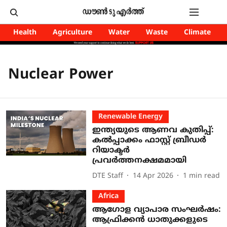
Health
Agriculture
Water
Waste
Climate
Nuclear Power
Renewable Energy
ഇന്ത്യയുടെ ആണവ കുതിപ്പ്:
കൽപ്പാക്കം ഫാസ്റ്റ് ബ്രീഡർ
റിയാക്ടർ
പ്രവർത്തനക്ഷമമായി
DTE Staff
14 Apr 2026
1
min read
Africa
ആഗോള വ്യാപാര സംഘർഷം:
ആഫ്രിക്കൻ ധാതുക്കളുടെ