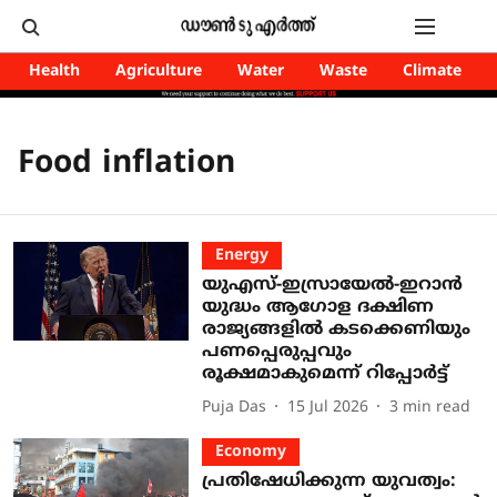
Health
Agriculture
Water
Waste
Climate
Food inflation
Energy
യുഎസ്-ഇസ്രായേൽ-ഇറാൻ
യുദ്ധം ആഗോള ദക്ഷിണ
രാജ്യങ്ങളിൽ കടക്കെണിയും
പണപ്പെരുപ്പവും
രൂക്ഷമാകുമെന്ന് റിപ്പോർട്ട്
Puja Das
15 Jul 2026
3
min read
Economy
പ്രതിഷേധിക്കുന്ന യുവത്വം: