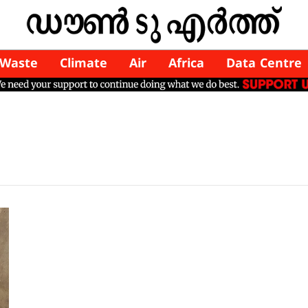
Waste
Climate
Air
Africa
Data Centre