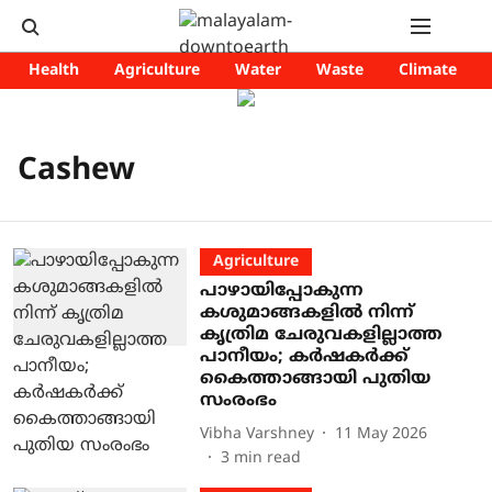
Health
Agriculture
Water
Waste
Climate
Cashew
Agriculture
പാഴായിപ്പോകുന്ന
കശുമാങ്ങകളിൽ നിന്ന്
കൃത്രിമ ചേരുവകളില്ലാത്ത
പാനീയം; കർഷകർക്ക്
കൈത്താങ്ങായി പുതിയ
സംരംഭം
Vibha Varshney
11 May 2026
3
min read