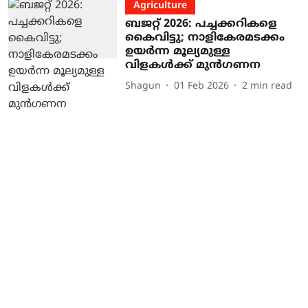
Agriculture
ബജറ്റ് 2026: പച്ചക്കറികളെ
കൈവിട്ടു; നാളികേരമടക്കം
ഉയർന്ന മൂല്യമുള്ള
വിളകൾക്ക് മുൻഗണന
Shagun
01 Feb 2026
2
min read