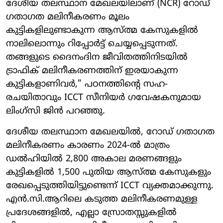
ദേശീയ തലസ്ഥാന മേഖലയിലാണ് (NCR) റോഡ്
ഗതാഗത മലിനീകരണം മൂലം
കുട്ടികളിലുണ്ടാകുന്ന ആസ്ത്മ കേസുകളിൽ
നാലിലൊന്നും റിപ്പോർട്ട് ചെയ്യപ്പെടുന്നത്.
തങ്ങളുടെ ദൈനംദിന ജീവിതത്തിനിടയിൽ
ട്രാഫിക് മലിനീകരണത്തിന് ഇരയാകുന്ന
കുട്ടികളാണിവർ," പഠനത്തിന്റെ സഹ-
രചയിതാവും ICCT സീനിയർ ഗവേഷകനുമായ
ലിംഗ്സി ജിൻ പറഞ്ഞു.
ദേശീയ തലസ്ഥാന മേഖലയിൽ, റോഡ് ഗതാഗത
മലിനീകരണം കാരണം 2024-ൽ മാത്രം
ഡൽഹിയിൽ 2,800 അകാല മരണങ്ങളും
കുട്ടികളിൽ 1,500 പുതിയ ആസ്ത്മ കേസുകളും
രേഖപ്പെടുത്തിയിട്ടുണ്ടെന്ന് ICCT വ്യക്തമാക്കുന്നു.
എൻ.സി.ആറിലെ കടുത്ത മലിനീകരണമുള്ള
പ്രദേശങ്ങളിൽ, എല്ലാ സ്രോതസ്സുകളിൽ