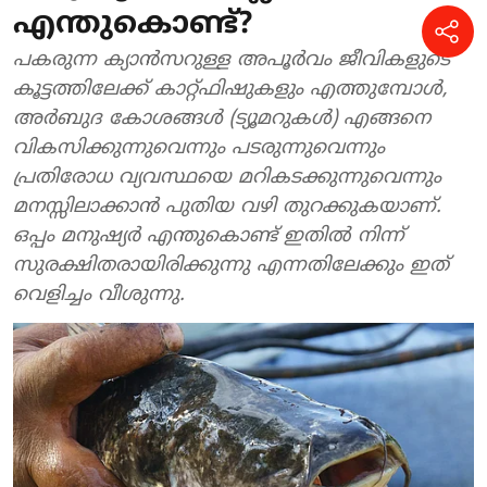
എന്തുകൊണ്ട്?
പകരുന്ന ക്യാൻസറുള്ള അപൂർവം ജീവികളുടെ
കൂട്ടത്തിലേക്ക് കാറ്റ്ഫിഷുകളും എത്തുമ്പോൾ,
അർബുദ കോശങ്ങൾ (ട്യൂമറുകൾ) എങ്ങനെ
വികസിക്കുന്നുവെന്നും പടരുന്നുവെന്നും
പ്രതിരോധ വ്യവസ്ഥയെ മറികടക്കുന്നുവെന്നും
മനസ്സിലാക്കാൻ പുതിയ വഴി തുറക്കുകയാണ്.
ഒപ്പം മനുഷ്യർ എന്തുകൊണ്ട് ഇതിൽ നിന്ന്
സുരക്ഷിതരായിരിക്കുന്നു എന്നതിലേക്കും ഇത്
വെളിച്ചം വീശുന്നു.