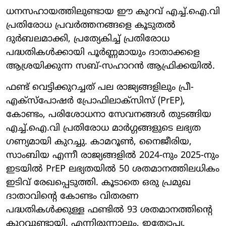
ധനസഹായത്തിലുണ്ടായ ഈ കുറവ് എച്ച്.ഐ.വി
പ്രതിരോധ പ്രവർത്തനങ്ങളെ കൂടുതൽ
ദുർബലമാക്കി, പ്രത്യേകിച്ച് പ്രതിരോധ
പദ്ധതികൾക്കായി പൂർണ്ണമായും ദാതാക്കളെ
ആശ്രയിക്കുന്ന സബ്-സഹാറൻ ആഫ്രിക്കയിൽ.
ഫണ്ട് വെട്ടിക്കുറച്ചത് പല രാജ്യങ്ങളിലും പ്രീ-
എക്‌സ്‌പോഷർ പ്രോഫിലാക്‌സിസ് (PrEP),
കോണ്ടം, പരിശോധനാ സേവനങ്ങൾ തുടങ്ങിയ
എച്ച്.ഐ.വി പ്രതിരോധ മാർഗ്ഗങ്ങളുടെ ലഭ്യത
ഗണ്യമായി കുറച്ചു. കാമറൂൺ, നൈജീരിയ,
സാംബിയ എന്നീ രാജ്യങ്ങളിൽ 2024-നും 2025-നും
ഇടയിൽ PrEP ലഭ്യതയിൽ 50 ശതമാനത്തിലധികം
ഇടിവ് രേഖപ്പെടുത്തി. കൂടാതെ ഒരു പ്രമുഖ
ദാതാവിന്റെ കോണ്ടം വിതരണ
പദ്ധതികൾക്കുള്ള ഫണ്ടിൽ 93 ശതമാനത്തിന്റെ
കുറവുണ്ടായി. എന്നിരുന്നാലും, ഇത്യോപ്യ,