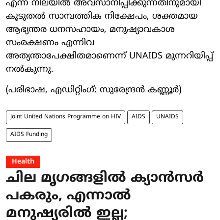
എന്ന നിലയിൽ അവസാനിപ്പിക്കുന്നതിനുമായി
കൂടുതൽ സാമ്പത്തിക നിക്ഷേപം, ശക്തമായ
ആഭ്യന്തര ധനസഹായം, മനുഷ്യാവകാശ
സംരക്ഷണം എന്നിവ
അത്യന്താപേക്ഷിതമാണെന്ന് UNAIDS മുന്നറിയിപ്പ്
നൽകുന്നു.
(പരിഭാഷ, എഡിറ്റിംഗ്: സുരേന്ദ്രൻ കണ്ണൂർ)
Joint United Nations Programme on HIV
AIDS
UNAIDS
AIDS Funding
Health
ചില മൃഗങ്ങളിൽ ക്യാൻസർ
പകരും, എന്നാൽ
മനുഷ്യരിൽ ഇല്ല;