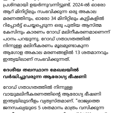
പ്രശ്നമായി ഉയർന്നുവന്നിട്ടുണ്ട്. 2024-ൽ ഓരോ
ആറ് മിനിറ്റിലും സംഭവിക്കുന്ന ഒരു അകാല
മരണത്തിനും, ഓരോ 34 മിനിറ്റിലും കുട്ടികളിൽ
റിപ്പോർട്ട് ചെയ്യപ്പെടുന്ന ഒരു പുതിയ ആസ്ത്മ
കേസിനും കാരണം റോഡ് മലിനീകരണമാണെന്ന്
പഠനം പറയുന്നു. റോഡ് ഗതാഗതത്തിൽ
നിന്നുള്ള മലിനീകരണം മൂലമുണ്ടാകുന്ന
ആഗോള അകാല മരണങ്ങളിൽ 13 ശതമാനവും
ഇന്ത്യയിലാണ് സംഭവിക്കുന്നത്.
ദേശീയ തലസ്ഥാന മേഖലയിൽ
വർദ്ധിച്ചുവരുന്ന ആരോഗ്യ ഭീഷണി
റോഡ് ഗതാഗതത്തിൽ നിന്നുള്ള
വായുമലിനീകരണത്തിന്റെ ആരോഗ്യ ഭീഷണി
ഇന്ത്യയിലുടനീളം വ്യത്യസ്തമാണ്. "രാജ്യത്തെ
ജനസംഖ്യയുടെ 5 ശതമാനം മാത്രം വസിക്കുന്ന