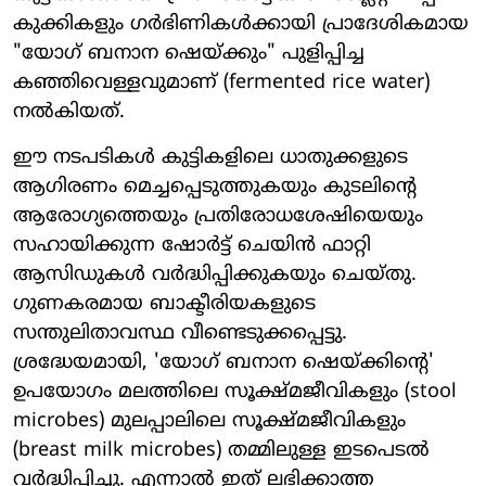
കുക്കികളും ഗർഭിണികൾക്കായി പ്രാദേശികമായ
"യോഗ് ബനാന ഷെയ്ക്കും" പുളിപ്പിച്ച
കഞ്ഞിവെള്ളവുമാണ് (fermented rice water)
നൽകിയത്.
ഈ നടപടികൾ കുട്ടികളിലെ ധാതുക്കളുടെ
ആഗിരണം മെച്ചപ്പെടുത്തുകയും കുടലിന്റെ
ആരോഗ്യത്തെയും പ്രതിരോധശേഷിയെയും
സഹായിക്കുന്ന ഷോർട്ട് ചെയിൻ ഫാറ്റി
ആസിഡുകൾ വർദ്ധിപ്പിക്കുകയും ചെയ്തു.
ഗുണകരമായ ബാക്ടീരിയകളുടെ
സന്തുലിതാവസ്ഥ വീണ്ടെടുക്കപ്പെട്ടു.
ശ്രദ്ധേയമായി, 'യോഗ് ബനാന ഷെയ്ക്കിന്റെ'
ഉപയോഗം മലത്തിലെ സൂക്ഷ്മജീവികളും (stool
microbes) മുലപ്പാലിലെ സൂക്ഷ്മജീവികളും
(breast milk microbes) തമ്മിലുള്ള ഇടപെടൽ
വർദ്ധിപ്പിച്ചു. എന്നാൽ ഇത് ലഭിക്കാത്ത