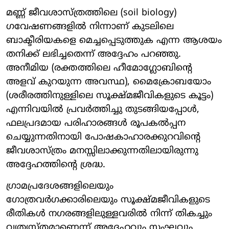
മണ്ണ് ജീവശാസ്ത്രത്തിലെ (soil biology)
ഗവേഷണങ്ങളിൽ നിന്നാണ് കുടലിലെ
ബാക്ടീരിയകളെ മെച്ചപ്പെടുത്തുക എന്ന ആശയം
തനിക്ക് ലഭിച്ചതെന്ന് അദ്ദേഹം പറഞ്ഞു.
അനീമിയ (രക്തത്തിലെ ഹീമോഗ്ലോബിന്റെ
അളവ് കുറയുന്ന അവസ്ഥ), മൈക്രോബയോം
(ശരീരത്തിനുള്ളിലെ സൂക്ഷ്മജീവികളുടെ കൂട്ടം)
എന്നിവയിൽ പ്രവർത്തിച്ചു തുടങ്ങിയപ്പോൾ,
ഫലപ്രദമായ പരിഹാരങ്ങൾ രൂപകൽപ്പന
ചെയ്യുന്നതിനായി പോഷകാഹാരക്കുറവിന്റെ
ജീവശാസ്ത്രം മനസ്സിലാക്കുന്നതിലായിരുന്നു
അദ്ദേഹത്തിന്റെ ശ്രദ്ധ.
ഗ്രാമപ്രദേശങ്ങളിലെയും
ഗോത്രവർഗക്കാരിലെയും സൂക്ഷ്മജീവികളുടെ
രീതികൾ നഗരങ്ങളിലുള്ളവരിൽ നിന്ന് തികച്ചും
വ്യത്യസ്തമാണെന്ന് അദ്ദേഹവും സംഘവും