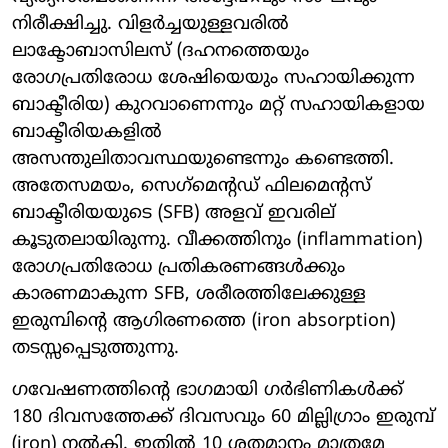
നിരീക്ഷിച്ചു. വിളർച്ചയുള്ളവരിൽ
ലാക്ടോബാസിലസ് (ദഹനത്തെയും
രോഗപ്രതിരോധ ശേഷിയെയും സഹായിക്കുന്ന
ബാക്ടീരിയ) കുറവാണെന്നും മറ്റ് സഹായികളായ
ബാക്ടീരിയകളിൽ
അസന്തുലിതാവസ്ഥയുണ്ടെന്നും കണ്ടെത്തി.
അതേസമയം, സെഗ്‌മെന്റഡ് ഫിലമെന്റസ്
ബാക്ടീരിയയുടെ (SFB) അളവ് ഇവരില്
കൂടുതലായിരുന്നു. വീക്കത്തിനും (inflammation)
രോഗപ്രതിരോധ പ്രതികരണങ്ങൾക്കും
കാരണമാകുന്ന SFB, ശരീരത്തിലേക്കുള്ള
ഇരുമ്പിന്റെ ആഗിരണത്തെ (iron absorption)
തടസ്സപ്പെടുത്തുന്നു.
ഗവേഷണത്തിന്റെ ഭാഗമായി ഗർഭിണികൾക്ക്
180 ദിവസത്തേക്ക് ദിവസവും 60 മില്ലിഗ്രാം ഇരുമ്പ്
(iron) നൽകി. ഇതിൽ 10 ശതമാനം മാത്രമേ