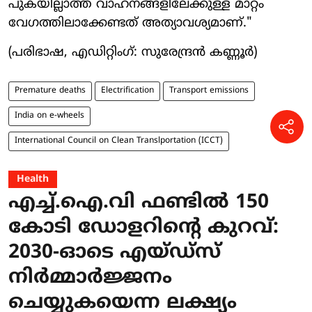
പുകയില്ലാത്ത വാഹനങ്ങളിലേക്കുള്ള മാറ്റം
വേഗത്തിലാക്കേണ്ടത് അത്യാവശ്യമാണ്."
(പരിഭാഷ, എഡിറ്റിംഗ്: സുരേന്ദ്രൻ കണ്ണൂർ)
Premature deaths
Electrification
Transport emissions
India on e-wheels
International Council on Clean Translportation (ICCT)
Health
എച്ച്.ഐ.വി ഫണ്ടിൽ 150
കോടി ഡോളറിന്റെ കുറവ്:
2030-ഓടെ എയ്ഡ്സ്
നിർമ്മാർജ്ജനം
ചെയ്യുകയെന്ന ലക്ഷ്യം