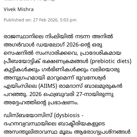
Vivek Mishra
Published on
:
27 Feb 2026, 5:03 pm
രാജസ്ഥാനിലെ നിംലിയിൽ നടന്ന അനിൽ
അഗർവാൾ ഡയലോഗ് 2026-ന്റെ ഒരു
സെഷനിൽ സംസാരിക്കവെ, പ്രാദേശികമായ
പ്രീബയോട്ടിക് ഭക്ഷണക്രമങ്ങൾ (prebiotic diets)
കുട്ടികൾക്കും ഗർഭിണികൾക്കും വലിയൊരു
അനുഗ്രഹമായി മാറുമെന്ന് ഭുവനേശ്വർ
എയിംസിലെ (AIIMS) രാമദാസ് ബാലമുരുകൻ
പറഞ്ഞു. 2026 ഫെബ്രുവരി 27-നായിരുന്നു
അദ്ദേഹത്തിന്റെ പ്രഭാഷണം.
ഡിസ്ബയോസിസ് (dysbiosis -
ദഹനവ്യവസ്ഥയിലെ ബാക്ടീരിയകളുടെ
അസന്തുലിതാവസ്ഥ മൂലം ആരോഗ്യപ്രശ്നങ്ങൾ