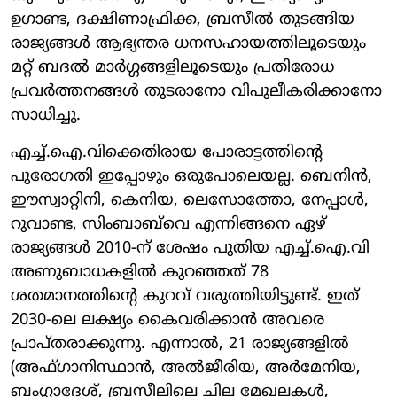
ഉഗാണ്ട, ദക്ഷിണാഫ്രിക്ക, ബ്രസീൽ തുടങ്ങിയ
രാജ്യങ്ങൾ ആഭ്യന്തര ധനസഹായത്തിലൂടെയും
മറ്റ് ബദൽ മാർഗ്ഗങ്ങളിലൂടെയും പ്രതിരോധ
പ്രവർത്തനങ്ങൾ തുടരാനോ വിപുലീകരിക്കാനോ
സാധിച്ചു.
എച്ച്.ഐ.വിക്കെതിരായ പോരാട്ടത്തിന്റെ
പുരോഗതി ഇപ്പോഴും ഒരുപോലെയല്ല. ബെനിൻ,
ഈസ്വാറ്റിനി, കെനിയ, ലെസോത്തോ, നേപ്പാൾ,
റുവാണ്ട, സിംബാബ്‌വെ എന്നിങ്ങനെ ഏഴ്
രാജ്യങ്ങൾ 2010-ന് ശേഷം പുതിയ എച്ച്.ഐ.വി
അണുബാധകളിൽ കുറഞ്ഞത് 78
ശതമാനത്തിന്റെ കുറവ് വരുത്തിയിട്ടുണ്ട്. ഇത്
2030-ലെ ലക്ഷ്യം കൈവരിക്കാൻ അവരെ
പ്രാപ്തരാക്കുന്നു. എന്നാൽ, 21 രാജ്യങ്ങളിൽ
(അഫ്ഗാനിസ്ഥാൻ, അൽജീരിയ, അർമേനിയ,
ബംഗ്ലാദേശ്, ബ്രസീലിലെ ചില മേഖലകൾ,