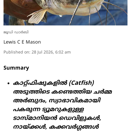
ജൂഡി ഡാർബി
Lewis C E Mason
Published on
:
28 Jul 2026, 6:02 am
Summary
കാറ്റ്ഫിഷുകളിൽ (Catfish)
അടുത്തിടെ കണ്ടെത്തിയ ചർമ്മ
അർബുദം, സ്വാഭാവികമായി
പകരുന്ന ട്യൂമറുകളുള്ള
ടാസ്മാനിയൻ ഡെവിളുകൾ,
നായ്ക്കൾ, കക്കവർഗ്ഗങ്ങൾ