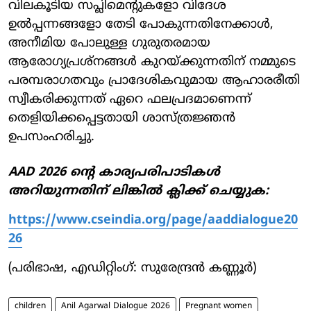
വിലകൂടിയ സപ്ലിമെന്റുകളോ വിദേശ
ഉൽപ്പന്നങ്ങളോ തേടി പോകുന്നതിനേക്കാൾ,
അനീമിയ പോലുള്ള ഗുരുതരമായ
ആരോഗ്യപ്രശ്നങ്ങൾ കുറയ്ക്കുന്നതിന് നമ്മുടെ
പരമ്പരാഗതവും പ്രാദേശികവുമായ ആഹാരരീതി
സ്വീകരിക്കുന്നത് ഏറെ ഫലപ്രദമാണെന്ന്
തെളിയിക്കപ്പെട്ടതായി ശാസ്ത്രജ്ഞൻ
ഉപസംഹരിച്ചു.
AAD 2026 ന്റെ കാര്യപരിപാടികൾ
അറിയുന്നതിന് ലിങ്കിൽ ക്ലിക്ക് ചെയ്യുക:
https://www.cseindia.org/page/aaddialogue20
26
(പരിഭാഷ, എഡിറ്റിംഗ്: സുരേന്ദ്രൻ കണ്ണൂർ)
children
Anil Agarwal Dialogue 2026
Pregnant women