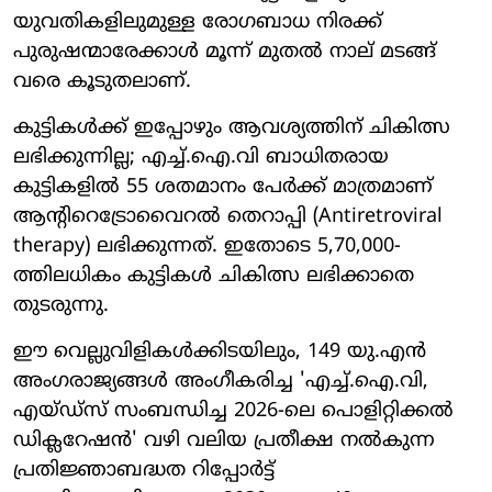
യുവതികളിലുമുള്ള രോഗബാധ നിരക്ക്
പുരുഷന്മാരേക്കാൾ മൂന്ന് മുതൽ നാല് മടങ്ങ്
വരെ കൂടുതലാണ്.
കുട്ടികൾക്ക് ഇപ്പോഴും ആവശ്യത്തിന് ചികിത്സ
ലഭിക്കുന്നില്ല; എച്ച്.ഐ.വി ബാധിതരായ
കുട്ടികളിൽ 55 ശതമാനം പേർക്ക് മാത്രമാണ്
ആന്റിറെട്രോവൈറൽ തെറാപ്പി (Antiretroviral
therapy) ലഭിക്കുന്നത്. ഇതോടെ 5,70,000-
ത്തിലധികം കുട്ടികൾ ചികിത്സ ലഭിക്കാതെ
തുടരുന്നു.
ഈ വെല്ലുവിളികൾക്കിടയിലും, 149 യു.എൻ
അംഗരാജ്യങ്ങൾ അംഗീകരിച്ച 'എച്ച്.ഐ.വി,
എയ്ഡ്സ് സംബന്ധിച്ച 2026-ലെ പൊളിറ്റിക്കൽ
ഡിക്ലറേഷൻ' വഴി വലിയ പ്രതീക്ഷ നൽകുന്ന
പ്രതിജ്ഞാബദ്ധത റിപ്പോർട്ട്