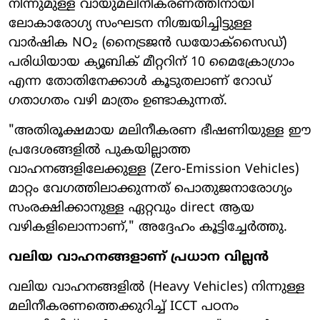
നിന്നുമുള്ള വായുമലിനീകരണത്തിനായി
ലോകാരോഗ്യ സംഘടന നിശ്ചയിച്ചിട്ടുള്ള
വാർഷിക NO₂ (നൈട്രജൻ ഡയോക്സൈഡ്)
പരിധിയായ ക്യൂബിക് മീറ്ററിന് 10 മൈക്രോഗ്രാം
എന്ന തോതിനേക്കാൾ കൂടുതലാണ് റോഡ്
ഗതാഗതം വഴി മാത്രം ഉണ്ടാകുന്നത്.
"അതിരൂക്ഷമായ മലിനീകരണ ഭീഷണിയുള്ള ഈ
പ്രദേശങ്ങളിൽ പുകയില്ലാത്ത
വാഹനങ്ങളിലേക്കുള്ള (Zero-Emission Vehicles)
മാറ്റം വേഗത്തിലാക്കുന്നത് പൊതുജനാരോഗ്യം
സംരക്ഷിക്കാനുള്ള ഏറ്റവും direct ആയ
വഴികളിലൊന്നാണ്," അദ്ദേഹം കൂട്ടിച്ചേർത്തു.
വലിയ വാഹനങ്ങളാണ് പ്രധാന വില്ലൻ
വലിയ വാഹനങ്ങളിൽ (Heavy Vehicles) നിന്നുള്ള
മലിനീകരണത്തെക്കുറിച്ച് ICCT പഠനം