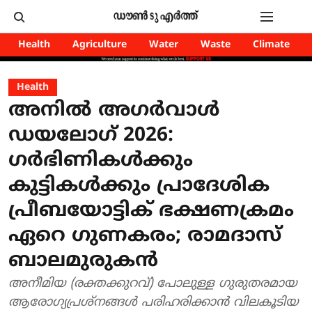
Health
Agriculture
Water
Waste
Climate
Health
അനിൽ അഗർവാൾ
ഡയലോഗ് 2026:
ഗർഭിണികൾക്കും
കുട്ടികൾക്കും പ്രാദേശിക
പ്രീബയോട്ടിക് ഭക്ഷണക്രമം
ഏറെ ഗുണകരം; രാമദാസ്
ബാലമുരുകൻ
അനീമിയ (രക്തക്കുറവ്) പോലുള്ള ഗുരുതരമായ
ആരോഗ്യപ്രശ്നങ്ങൾ പരിഹരിക്കാൻ വിലകൂടിയ