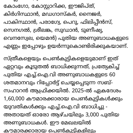
കോംഗോ, കോസ്റ്റാറിക്ക, ഈജിപ്ത്,
കിർഗിസ്ഥാൻ, മഡഗാസ്കർ, നൈജർ,
പാകിസ്ഥാൻ, പരാഗ്വേ, പെറു, ഫിലിപ്പീൻസ്,
സെനഗൽ, ശ്രീലങ്ക, സുഡാൻ, ടുണീഷ്യ,
വെനസ്വേല, യെമൻ) പുതിയ അണുബാധകളുടെ
എണ്ണം ഇപ്പോഴും ഉയർന്നുകൊണ്ടിരിക്കുകയാണ്.
സ്ത്രീകളെയും പെൺകുട്ടികളെയുമാണ് ഇത്
ഏറ്റവും കൂടുതൽ ബാധിക്കുന്നത്, പ്രത്യേകിച്ച്
പുതിയ എച്ച്.ഐ.വി അണുബാധകളുടെ 60
ശതമാനവും റിപ്പോർട്ട് ചെയ്യപ്പെടുന്ന സബ്-
സഹാറൻ ആഫ്രിക്കയിൽ. 2025-ൽ ഏകദേശം
1,60,000 കൗമാരക്കാരായ പെൺകുട്ടികൾക്കും
യുവതികൾക്കും എച്ച്.ഐ.വി ബാധിച്ചു -
അതായത് ഓരോ ആഴ്ചയിലും 3,000 പുതിയ
അണുബാധകൾ. ഈ മേഖലയിൽ
കൗമാരക്കാരായ പെൺകുട്ടികളിലും