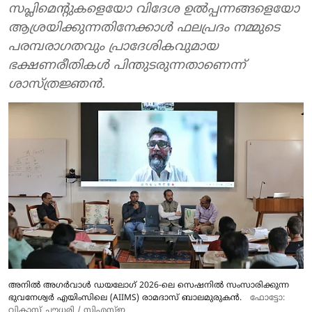
സപ്ലിമെന്റുകളെയോ വിദേശ ഉൽപ്പന്നങ്ങളെയോ
ആശ്രയിക്കുന്നതിനേക്കാൾ ഫലപ്രദം നമ്മുടെ
പരമ്പരാഗതവും പ്രാദേശികവുമായ
ഭക്ഷണരീതികൾ പിന്തുടരുന്നതാണെന്ന്
ശാസ്ത്രജ്ഞൻ.
അനിൽ അഗർവാൾ ഡയലോഗ് 2026-ലെ സെഷനിൽ സംസാരിക്കുന്ന
ഭുവനേശ്വർ എയിംസിലെ (AIIMS) രാമദാസ് ബാലമുരുകൻ.
ഫോട്ടോ:
വികാസ് ചൗധരി / സിഎസ്ഇ