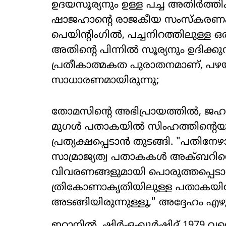
ഉദയസൂര്യനും ഉള്ള പച്ച അതിർത്തി
ഷാജഹാന്റെ രാജകീയ സംസ്കരണക്ക
പെയിന്റിംഗിൽ, പച്ചനിറത്തിലുള്ള
അതിന്റെ പിന്നിൽ സൂര്യനും ഉദിക്
പ്രതീകാത്മകത പുരാതനമാണ്, പഴയ
സാധാരണമായിരുന്നു;
തോമസിന്റെ അഭിപ്രായത്തിൽ, ജഹാംഗ
മുഗൾ പതാകയിൽ സിംഹത്തിന്റെയും 
പ്രത്യക്ഷപ്പെടാൻ തുടങ്ങി. "പതിനേ
സാമ്രാജ്യത്വ പതാകകൾ അക്ബറിന
വിവരണങ്ങളുമായി പൊരുത്തപ്പെടാ
ത്രികോണാകൃതിയിലുള്ള പതാകയിൽ തി
അടങ്ങിയിരുന്നുള്ളൂ," അദ്ദേഹം എഴു
ഇറാനിൽ, ഷിർ-ഒ-ഖുർഷിദ് 1979 വ