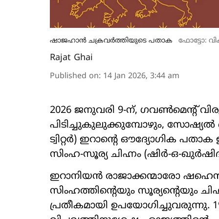
ഷാജഹാൻ ചക്രവർത്തിയുടെ പതാക
ഫോട്ടോ: വി
Rajat Ghai
Published on
:
14 Jan 2026, 3:44 am
2026 ജനുവരി 9-ന്, ഗവൺമെന്റ് വിര
പിടിച്ചുകുലുക്കുമ്പോഴും, സോഷ്യൽ നെ
ട്വിറ്റർ) ഇറാന്റെ ഔദ്യോഗിക പതാക 
സിംഹ-സൂര്യ ചിഹ്നം (ഷിർ-ഒ-ഖുർഷിദ
ഇറാനിയൻ രാജാക്കന്മാരോ ഷഹെൻഷ
സിംഹത്തിന്റെയും സൂര്യന്റെയും ച
പ്രതീകമായി ഉപയോഗിച്ചുവരുന്നു. 