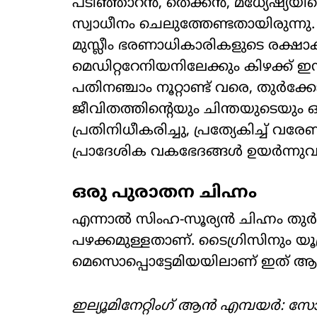
പടിഞ്ഞാറൻ, തെക്കൻ, മധ്യേഷ്യയിലെ 
സ്വാധീനം ചെലുത്തേണ്ടതായിരുന്നു. 
മുസ്ലീം ഭരണാധികാരികളുടെ രക്ഷാക
മെഡിറ്ററേനിയനിലേക്കും കിഴക്ക് ഇന്ത
പതിനഞ്ചാം നൂറ്റാണ്ട് വരെ, തുർക
ജീവിതത്തിന്റെയും ചിന്തയുടെയും
പ്രതിനിധീകരിച്ചു, പ്രത്യേകിച്ച
പ്രാദേശിക വകഭേദങ്ങൾ ഉയർന്നുവര
ഒരു പുരാതന ചിഹ്നം
എന്നാൽ സിംഹ-സൂര്യൻ ചിഹ്നം തുർ
പഴക്കമുള്ളതാണ്. ടൈഗ്രിസിനും യൂഫ
മെസൊപ്പൊട്ടേമിയയിലാണ് ഇത് ആരം
ഇല്യൂമിനേറ്റിംഗ് ആൻ എമ്പയർ: 