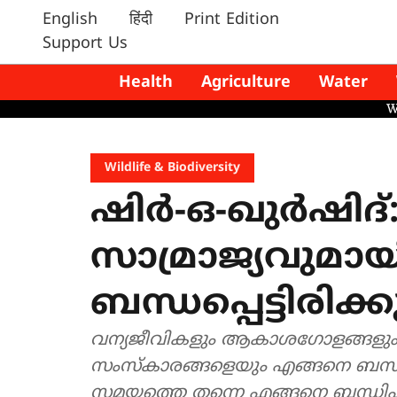
English
हिंदी
Print Edition
Support Us
Health
Agriculture
Water
Wildlife & Biodiversity
ഷിർ-ഒ-ഖുർഷിദ
സാമ്രാജ്യവുമ
ബന്ധപ്പെട്ടിരിക്ക
വന്യജീവികളും ആകാശഗോളങ്ങളും 
സംസ്കാരങ്ങളെയും എങ്ങനെ ബന്ധിപ്
സമയത്തെ തന്നെ എങ്ങനെ ബന്ധിപ്പി