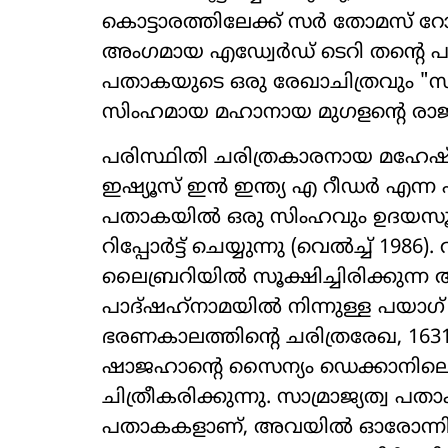
കൊട്ടാരത്തിലേക്ക് സർ തോമസ് റോയ
അംഗമായ എഡ്വേർഡ് ടെറി തന്റെ പ
പതാകയുടെ ഒരു രേഖാചിത്രവും "സൂര
സിംഹമായ മഹാനായ മുഗളന്റെ ര
പരിസ്ഥിതി ചരിത്രകാരനായ മഹ
ഇഷ്യൂസ് ഇൻ ഇന്ത്യ എ റീഡർ എന്ന പ
പതാകയിൽ ഒരു സിംഹവും ഉദയസൂര്യ
റിപ്പോർട്ട് ചെയ്യുന്നു (വെൽച്ച് 
ലൈബ്രറിയിൽ സൂക്ഷിച്ചിരിക്കുന്ന
പാദ്‌ഷഹ്‌നാമയിൽ നിന്നുള്ള പയാഗ്
ഭരണകാലത്തിന്റെ ചരിത്രരേഖ, 1631
ഷാജഹാന്റെ സൈന്യം ഡെക്കാനില
ചിത്രീകരിക്കുന്നു. സാമ്രാജ്യത്വ പ
പതാകകളാണ്, അവയിൽ ഓരോന്നിലും