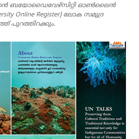
റ്റി മറൈൻ ബയോഡൈവേഴ്സിറ്റി ഓൺലൈൻ
ersity Online Register) ലോക സമുദ്ര
് പുറത്തിറക്കും.