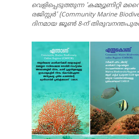
വെളിപ്പെടുത്തുന്ന 'കമ്മ്യൂണി
രജിസ്റ്റർ' (Community Marine Biodiv
ദിനമായ ജൂൺ 8-ന് തിരുവനന്തപുരത്ത