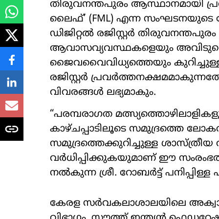
തിരുവനന്തപുരം ആസ്ഥാനമായി പ്രവ
ലൈഫ്’ (FML) എന്ന സംഘടനയുടെ ന
ഡിജിറ്റൽ രജിസ്റ്റർ തിരുവനന്തപുരം
ആവാസവ്യവസ്ഥകളെയും അവിടുത്ത
ജൈവവൈവിധ്യത്തെയും കുറിച്ചുള്
രജിസ്റ്റർ പ്രവർത്തനക്ഷമമാകുന
വിവരങ്ങൾ ലഭ്യമാകും.
“പരമ്പരാഗത മത്സ്യത്തൊഴിലാളിക
കാഴ്ചപ്പാടിലൂടെ സമുദ്രത്തെ ലോകത
സമുദ്രത്തെക്കുറിച്ചുള്ള ശാസ്ത്ര
വർധിപ്പിക്കുകയുമാണ് ഈ സംരംഭത്തിന
നൽകുന്ന ശ്രീ. റോബർട്ട് പനിപ്പിള്ള
കേരള സർവകലാശാലയിലെ അക്വാറ
വിഭാഗം, സൗത്ത് ഇന്ത്യൻ ഫെഡ