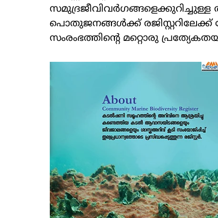
സമുദ്രജീവിവർഗങ്ങളെക്കുറിച്ചുള്
പൊതുജനങ്ങൾക്ക് രജിസ്റ്ററിലേക്
സംരംഭത്തിന്റെ മറ്റൊരു പ്രത്യേകതയാണ