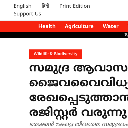
English
हिंदी
Print Edition
Support Us
Health
Agriculture
Water
Wildlife & Biodiversity
സമുദ്ര ആവാസവ
ജൈവവൈവിധ്യ
രേഖപ്പെടുത
രജിസ്റ്റർ വരുന്നു
തെക്കൻ കേരള തീരത്തെ സമുദ്രരഹസ