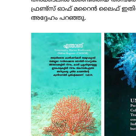
തീരക്കടലിൽ കണ്ടെത്തിയ അമ്
ഫ്രണ്ട്സ് ഓഫ് മറൈൻ ലൈഫ് ഇതിനോട
അദ്ദേഹം പറഞ്ഞു.