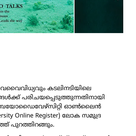
വവൈവിധ്യവും കടലിനടിയിലെ
്ക് പരിചയപ്പെടുത്തുന്നതിനായി
 മറൈൻ ബയോഡൈവേഴ്സിറ്റി ഓൺലൈൻ
ersity Online Register) ലോക സമുദ്ര
ത് പുറത്തിറങ്ങും.