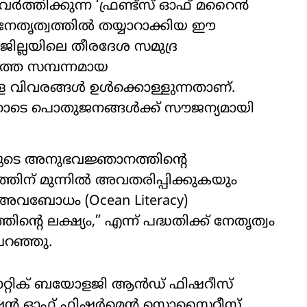
ർത്തിക്കുന്ന ‘ഫ്രണ്ട്സ് ഓഫ് മറൈൻ
േതൃത്വത്തിൽ തയ്യാറാക്കിയ ഈ
 ജില്ലയിലെ തീരദേശ സമുദ്ര
െ സമ്പന്നമായ
ള വിവരങ്ങൾ ഉൾക്കൊള്ളുന്നതാണ്.
്നതോടെ പൊതുജനങ്ങൾക്ക് സൗജന്യമായി
ളുടെ അനുഭവജ്ഞാനത്തിന്റെ
്തിന് മുന്നിൽ അവതരിപ്പിക്കുകയും
ീയ അവബോധം (Ocean Literacy)
്റെ ലക്ഷ്യം,” എന്ന് പദ്ധതിക്ക് നേതൃത്വം
 പറഞ്ഞു.
്റിക് ബയോളജി ആൻഡ് ഫിഷറീസ്
റേഷൻ ഓഫ് ഫിഷർമെൻ സൊസൈറ്റീസ്