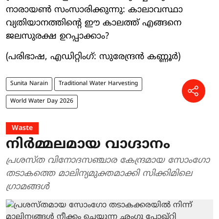
നാരായൺ സംസാരിക്കുന്നു: കാലാവസ്ഥാ
വ്യതിയാനത്തിന്റെ ഈ കാലത്ത് എങ്ങനെ
ജലസുരക്ഷ ഉറപ്പാക്കാം?
(പരിഭാഷ, എഡിറ്റിംഗ്: സുരേന്ദ്രൻ കണ്ണൂർ)
Sunita Narain
Traditional Water Harvesting
World Water Day 2026
Waste
നിർമ്മലമായ വാഗ്ദാനം
പ്രശസ്ത വിനോദസഞ്ചാര കേന്ദ്രമായ സോംഗോ
തടാകത്തെ മാലിന്യമുക്തമാക്കി സിക്കിമിലെ
ഗ്രാമങ്ങൾ