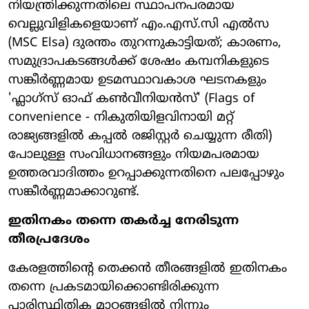
നിയന്ത്രിക്കുന്നതിലെ സ്ഥാപനപരമായ
വെല്ലുവിളികളെയാണ് എം.എസ്.സി എൽസ
(MSC Elsa) ദുരന്തം തുറന്നുകാട്ടിയത്; കാരണം,
സമുദ്രാപകടങ്ങൾക്ക് ശേഷം കമ്പനികളുടെ
സങ്കീർണ്ണമായ ഉടമസ്ഥാവകാശ ഘടനകളും
'ഫ്ലാഗ്സ് ഓഫ് കൺവീനിയൻസ്' (Flags of
convenience - നികുതിയിളവിനായി മറ്റ്
രാജ്യങ്ങളിൽ കപ്പൽ രജിസ്റ്റർ ചെയ്യുന്ന രീതി)
പോലുള്ള സംവിധാനങ്ങളും നിയമപരമായ
ഉത്തരവാദിത്തം ഉറപ്പാക്കുന്നതിനെ പലപ്പോഴും
സങ്കീർണ്ണമാക്കാറുണ്ട്.
ഇതിനകം തന്നെ തകർച്ച നേരിടുന്ന
തീരപ്രദേശം
കേരളത്തിന്റെ തെക്കൻ തീരങ്ങളിൽ ഇതിനകം
തന്നെ പ്രകടമായിക്കൊണ്ടിരിക്കുന്ന
പാരിസ്ഥിതിക മാറ്റങ്ങളിൽ നിന്നും