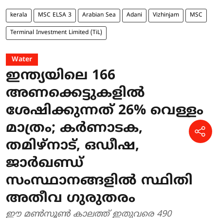
kerala
MSC ELSA 3
Arabian Sea
Adani
Vizhinjam
MSC
Terminal Investment Limited (TiL)
Water
ഇന്ത്യയിലെ 166
അണക്കെട്ടുകളിൽ
ശേഷിക്കുന്നത് 26% വെള്ളം
മാത്രം; കർണാടക,
തമിഴ്‌നാട്, ഒഡീഷ,
ജാർഖണ്ഡ്
സംസ്ഥാനങ്ങളിൽ സ്ഥിതി
അതീവ ഗുരുതരം
ഈ മൺസൂൺ കാലത്ത് ഇതുവരെ 490