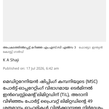
അപകടത്തിൽപ്പെട്ട് മറിഞ്ഞ എം.എസ്.സി എൽസ 3
ഫോട്ടോ: ഇന്ത്യൻ
കോസ്റ്റ് ഗാർഡ്
K A Shaji
Published on
:
17 Jul 2026, 6:42 am
മെഡിറ്ററേനിയൻ ഷിപ്പിംഗ് കമ്പനിയുടെ (MSC)
പോർട്ട്-ഓപ്പറേറ്റിംഗ് വിഭാഗമായ ടെർമിനൽ
ഇൻവെസ്റ്റ്‌മെന്റ് ലിമിറ്റഡിന് (TiL), അദാനി
വിഴിഞ്ഞം പോർട്ട് പ്രൈവറ്റ് ലിമിറ്റഡിന്റെ 49
ശതമാനം ഓഹരികൾ വിൽക്കാനുള്ള നിർദ്ദേശം,