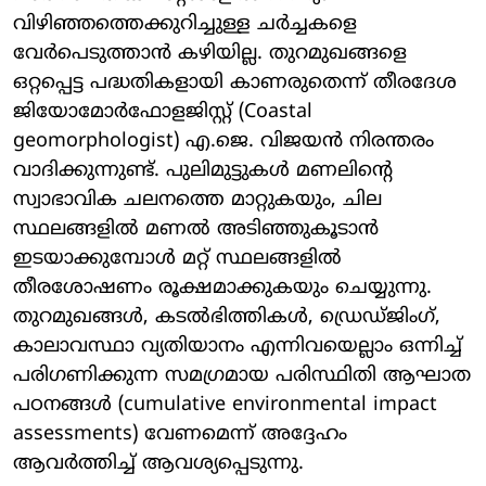
വിഴിഞ്ഞത്തെക്കുറിച്ചുള്ള ചർച്ചകളെ
വേർപെടുത്താൻ കഴിയില്ല. തുറമുഖങ്ങളെ
ഒറ്റപ്പെട്ട പദ്ധതികളായി കാണരുതെന്ന് തീരദേശ
ജിയോമോർഫോളജിസ്റ്റ് (Coastal
geomorphologist) എ.ജെ. വിജയൻ നിരന്തരം
വാദിക്കുന്നുണ്ട്. പുലിമുട്ടുകൾ മണലിന്റെ
സ്വാഭാവിക ചലനത്തെ മാറ്റുകയും, ചില
സ്ഥലങ്ങളിൽ മണൽ അടിഞ്ഞുകൂടാൻ
ഇടയാക്കുമ്പോൾ മറ്റ് സ്ഥലങ്ങളിൽ
തീരശോഷണം രൂക്ഷമാക്കുകയും ചെയ്യുന്നു.
തുറമുഖങ്ങൾ, കടൽഭിത്തികൾ, ഡ്രെഡ്ജിംഗ്,
കാലാവസ്ഥാ വ്യതിയാനം എന്നിവയെല്ലാം ഒന്നിച്ച്
പരിഗണിക്കുന്ന സമഗ്രമായ പരിസ്ഥിതി ആഘാത
പഠനങ്ങൾ (cumulative environmental impact
assessments) വേണമെന്ന് അദ്ദേഹം
ആവർത്തിച്ച് ആവശ്യപ്പെടുന്നു.