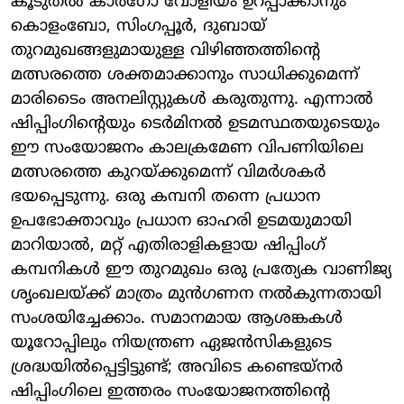
കൂടുതൽ കാർഗോ വോളിയം ഉറപ്പാക്കാനും
കൊളംബോ, സിംഗപ്പൂർ, ദുബായ്
തുറമുഖങ്ങളുമായുള്ള വിഴിഞ്ഞത്തിന്റെ
മത്സരത്തെ ശക്തമാക്കാനും സാധിക്കുമെന്ന്
മാരിടൈം അനലിസ്റ്റുകൾ കരുതുന്നു. എന്നാൽ
ഷിപ്പിംഗിന്റെയും ടെർമിനൽ ഉടമസ്ഥതയുടെയും
ഈ സംയോജനം കാലക്രമേണ വിപണിയിലെ
മത്സരത്തെ കുറയ്ക്കുമെന്ന് വിമർശകർ
ഭയപ്പെടുന്നു. ഒരു കമ്പനി തന്നെ പ്രധാന
ഉപഭോക്താവും പ്രധാന ഓഹരി ഉടമയുമായി
മാറിയാൽ, മറ്റ് എതിരാളികളായ ഷിപ്പിംഗ്
കമ്പനികൾ ഈ തുറമുഖം ഒരു പ്രത്യേക വാണിജ്യ
ശൃംഖലയ്ക്ക് മാത്രം മുൻഗണന നൽകുന്നതായി
സംശയിച്ചേക്കാം. സമാനമായ ആശങ്കകൾ
യൂറോപ്പിലും നിയന്ത്രണ ഏജൻസികളുടെ
ശ്രദ്ധയിൽപ്പെട്ടിട്ടുണ്ട്; അവിടെ കണ്ടെയ്നർ
ഷിപ്പിംഗിലെ ഇത്തരം സംയോജനത്തിന്റെ