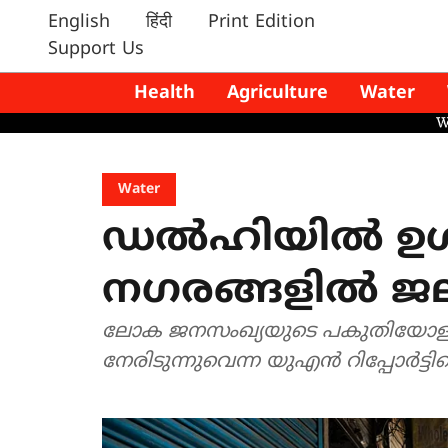
English
हिंदी
Print Edition
Support Us
Health
Agriculture
Water
Water
ഡൽഹിയിൽ ഉൾപ
നഗരങ്ങളിൽ ജല
ലോക ജനസംഖ്യയുടെ പകുതിയോളം 
നേരിടുന്നുവെന്ന യുഎൻ റിപ്പോർട്