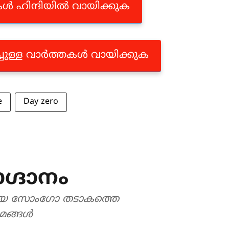
തകൾ ഹിന്ദിയിൽ വായിക്കുക
്ചുള്ള വാർത്തകൾ വായിക്കുക
e
Day zero
ഗ്ദാനം
രമായ സോംഗോ തടാകത്തെ
രാമങ്ങൾ