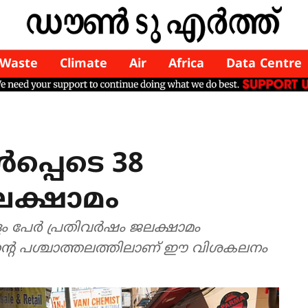
Waste
Climate
Air
Africa
Data Centre
്പെടെ 38
ക്ഷാമം
പേർ പ്രതിവർഷം ജലക്ഷാമം
ടിന്റെ പശ്ചാത്തലത്തിലാണ് ഈ വിശകലനം