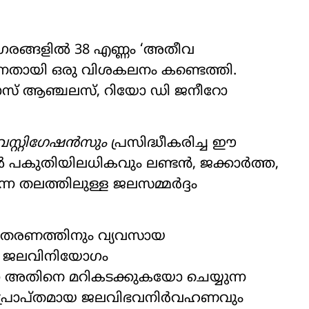
ഗരങ്ങളിൽ 38 എണ്ണം ‘അതീവ
ന്നതായി ഒരു വിശകലനം കണ്ടെത്തി.
ലോസ് ആഞ്ചലസ്, റിയോ ഡി ജനീറോ
സ്റ്റിഗേഷൻസും
പ്രസിദ്ധീകരിച്ച ഈ
 പകുതിയിലധികവും ലണ്ടൻ, ജക്കാർത്ത,
്ന തലത്തിലുള്ള ജലസമ്മർദ്ദം
വിതരണത്തിനും വ്യവസായ
ന്ന ജലവിനിയോഗം
 അതിനെ മറികടക്കുകയോ ചെയ്യുന്ന
അപ്രാപ്തമായ ജലവിഭവനിർവഹണവും