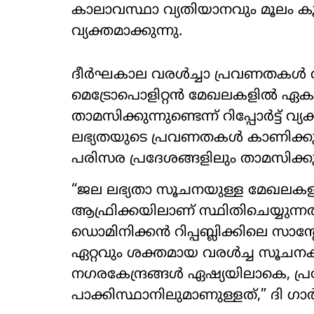
കാലാവസ്ഥാ വ്യതിയാനവും മൂലം കൂടു
വ്യക്തമാക്കുന്നു.
ദീർഘകാല വരൾച്ചാ പ്രവണതകൾ അനു
മെട്രോപൊളിറ്റൻ മേഖലകളിൽ ഏക
താമസിക്കുന്നുണ്ടെന്ന് റിപ്പോർട്ട് വ
ലഭ്യതയുടെ പ്രവണതകൾ കാണിക്കുന
പരിസര പ്രദേശങ്ങളിലും താമസിക്കു
“ജല ലഭ്യതാ സൂചനയുള്ള മേഖലക
ആഫ്രിക്കയിലാണ് സ്ഥിതിചെയ്യുന്ന
ഡൊമിനിക്കൻ റിപ്പബ്ലിക്കിലെ സാ
ഏറ്റവും ശക്തമായ വരൾച്ച സൂചനക
നഗരകേന്ദ്രങ്ങൾ ഏഷ്യയിലാകെ, പ്രത്യ
പാക്കിസ്ഥാനിലുമാണുള്ളത്,” ദി ഗാർ