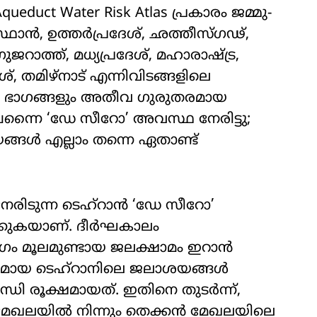
duct Water Risk Atlas പ്രകാരം ജമ്മു-
്ഥാൻ, ഉത്തർപ്രദേശ്, ഛത്തീസ്ഗഢ്,
ാത്ത്, മധ്യപ്രദേശ്, മഹാരാഷ്ട്ര,
്, തമിഴ്നാട് എന്നിവിടങ്ങളിലെ
ല ഭാഗങ്ങളും അതീവ ഗുരുതരമായ
ചെന്നൈ ‘ഡേ സീറോ’ അവസ്ഥ നേരിട്ടു;
്ങൾ എല്ലാം തന്നെ ഏതാണ്ട്
േരിടുന്ന ടെഹ്റാൻ ‘ഡേ സീറോ’
ക്കുകയാണ്. ദീർഘകാലം
ം മൂലമുണ്ടായ ജലക്ഷാമം ഇറാൻ
സ്ഥാനമായ ടെഹ്റാനിലെ ജലാശയങ്ങൾ
്ധി രൂക്ഷമായത്. ഇതിനെ തുടർന്ന്,
ൻ മേഖലയിൽ നിന്നും തെക്കൻ മേഖലയിലെ