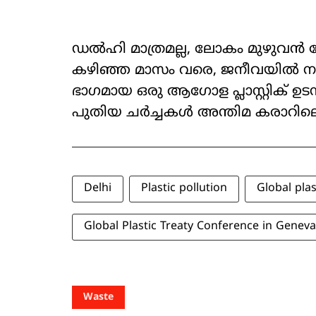
ഡൽഹി മാത്രമല്ല, ലോകം മുഴുവൻ നേരിട
കഴിഞ്ഞ മാസം വരെ, ജനീവയിൽ നടന്
ഭാഗമായ ഒരു ആഗോള പ്ലാസ്റ്റിക് ഉടമ്
പുതിയ ചർച്ചകൾ അന്തിമ കരാറിലെത
Delhi
Plastic pollution
Global plas
Global Plastic Treaty Conference in Geneva
Waste