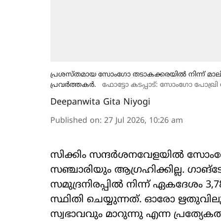
പ്രശസ്തമായ സോംഗോ തടാകക്കരയിൽ നിന്ന് മാലിന
പ്രവർത്തകർ.
ഫോട്ടോ കടപ്പാട്: സോംഗോ പോഖ്ര
Deepanwita Gita Niyogi
Published on
:
27 Jul 2026, 10:26 am
സിക്കിം സന്ദർശനവേളയിൽ സോം
സഞ്ചാരിയും ആഗ്രഹിക്കില്ല. ഗാങ്‌
സമുദ്രനിരപ്പിൽ നിന്ന് ഏകദേശം 3
സ്ഥിതി ചെയ്യുന്നത്. ഓരോ ഋതുവില
സ്വഭാവവും മാറുന്നു എന്ന പ്രത്യേ