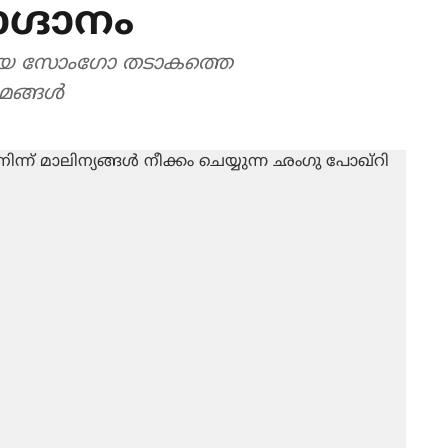
ഗ്ദാനം
രമായ സോംഗോ തടാകത്തെ
രാമങ്ങൾ