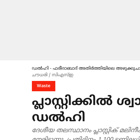
ഡൽഹി - ഫരീദാബാദ് അതിർത്തിയിലെ അഴുക്കുചാലിൽ 
ചൗധരി / സിഎസ്ഇ
Waste
പ്ലാസ്റ്റിക്കിൽ ശ്വ
ഡൽഹി
ദേശീയ തലസ്ഥാനം പ്ലാസ്റ്റിക് മലി