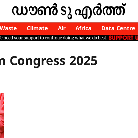
Waste
Climate
Air
Africa
Data Centre
n Congress 2025