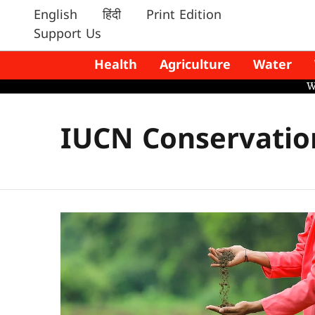
English
हिंदी
Print Edition
Support Us
Health
Agriculture
Water
IUCN Conservatio