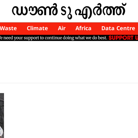
Waste
Climate
Air
Africa
Data Centre