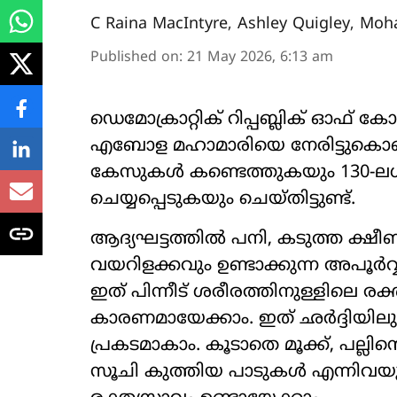
C Raina MacIntyre
,
Ashley Quigley
,
Moha
Published on
:
21 May 2026, 6:13 am
ഡെമോക്രാറ്റിക് റിപ്പബ്ലിക് ഓഫ
എബോള മഹാമാരിയെ നേരിട്ടുകൊണ്
കേസുകൾ കണ്ടെത്തുകയും 130-ലധിക
ചെയ്യപ്പെടുകയും ചെയ്തിട്ടുണ്ട്.
ആദ്യഘട്ടത്തിൽ പനി, കടുത്ത ക്ഷീണ
വയറിളക്കവും ഉണ്ടാക്കുന്ന അപ
ഇത് പിന്നീട് ശരീരത്തിനുള്ളിലെ രക്
കാരണമായേക്കാം. ഇത് ഛർദ്ദിയിലും 
പ്രകടമാകാം. കൂടാതെ മൂക്ക്, പല്ല
സൂചി കുത്തിയ പാടുകൾ എന്നിവയുൾ