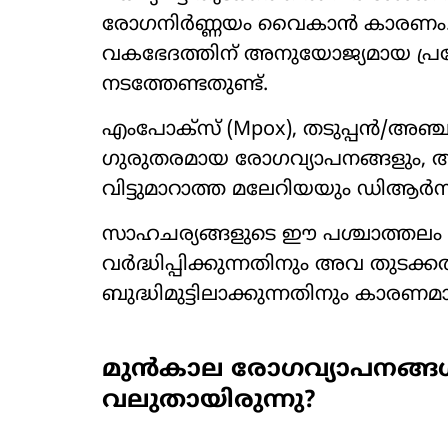
രോഗനിർണ്ണയം വൈകാൻ കാരണം. ഇതി
വകഭേദത്തിന് അനുയോജ്യമായ പ്
നടത്തേണ്ടതുണ്ട്.
എംപോക്സ് (Mpox), തടുപ്പൻ/അഞ്ചാംപ
ഗുരുതരമായ രോഗവ്യാപനങ്ങളും,
വിട്ടുമാറാത്ത മലേറിയയും ഡിആർസി 
സാഹചര്യങ്ങളുടെ ഈ പശ്ചാത്തലം പ
വർദ്ധിപ്പിക്കുന്നതിനും അവ തുടക്ക
ബുദ്ധിമുട്ടിലാക്കുന്നതിനും കാരണമ
മുൻകാല രോഗവ്യാപനങ്ങ
വലുതായിരുന്നു?