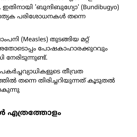
നായി 'ബുന്ദിബുഗ്യോ' (Bundibugyo)
രത്യേക പരിശോധനകൾ തന്നെ
നി (Measles) തുടങ്ങിയ മറ്റ്
 അതോടൊപ്പം പോഷകാഹാരക്കുറവും
നേരിടുന്നുണ്ട്.
കർച്ചവ്യാധികളുടെ തീവ്രത
ത്തിൽ തന്നെ തിരിച്ചറിയുന്നത് കൂടുതൽ
ാകുന്നു
ൾ എത്രത്തോളം