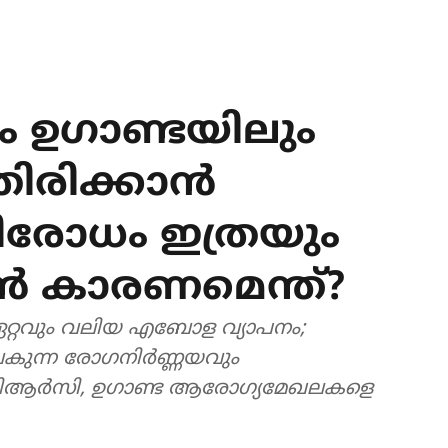
ഉഗാണ്ടയിലും
രിക്കാൻ
രതിരോധം ഇത്രയും
ൻ കാരണമെന്ത്?
 ഏറ്റവും വലിയ എബോള വ്യാപനം;
ുന്ന രോഗനിർണ്ണയവും
ം ഡിആർസി, ഉഗാണ്ട ആരോഗ്യമേഖലകളെ