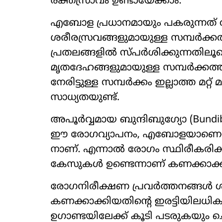
രക്തസ്രാവം ഉണ്ടായേക്കാം.
എബോള പ്രധാനമായും പകരുന്നത് രക
ശരീരസ്രവങ്ങളുമായുള്ള സമ്പർക
പ്രതലങ്ങളിൽ സ്പർശിക്കുന്നതിലൂട
മൃതദേഹങ്ങളുമായുള്ള സമ്പർക്കത
നേരിട്ടുള്ള സമ്പർക്കം ഇല്ലാത്ത മറ്
സാധ്യതയുണ്ട്.
അപൂർവ്വമായ ബുന്ദിബുഗ്യോ (Bund
ഈ രോഗവ്യാപനം, എബോളയാണെന്ന് ആ
നാണ്. എന്നാൽ രോഗം സ്ഥിരീകരിക്
കേസുകൾ ഉണ്ടെന്നാണ് കണക്കാക്കപ്പെ
രോഗനിരീക്ഷണ പ്രവർത്തനങ്ങൾ 
കണക്കാക്കിയതിന്റെ ഇരട്ടിയിലധിക
ഉഗാണ്ടയിലേക്ക് കൂടി പടരുകയും ച