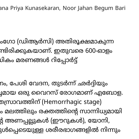
na Priya Kunasekaran
,
Noor Jahan Begum Bari
് കോംഗോ (ഡിആർസി) അതിരൂക്ഷമാകുന്ന
ടിരിക്കുകയാണ്. ഇതുവരെ 600-ഓളം
ം മരണങ്ങൾ റിപ്പോർട്ട്
ം, പേശി വേദന, തുടർന്ന് ഛർദ്ദിയും
ൂർവ്വമായ ഒരു വൈറസ് രോഗമാണ് എബോള.
തസ്രാവത്തിന് (Hemorrhagic stage)
മലത്തിലും രക്തത്തിന്റെ സാന്നിധ്യമായി
ിന്റെ അണപ്പല്ലുകൾ (ഈറുകൾ), യോനി,
പ്പെടെയുള്ള ശരീരഭാഗങ്ങളിൽ നിന്നും