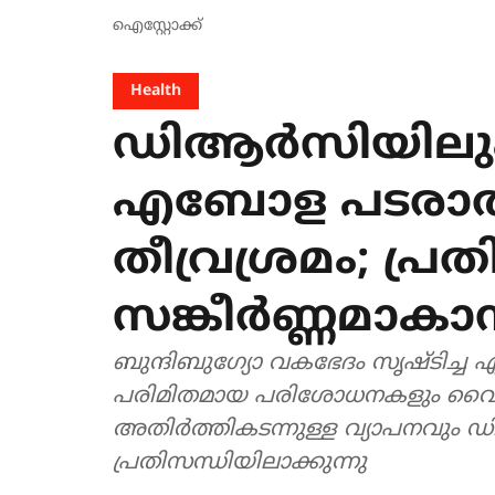
ഐസ്റ്റോക്ക്
Health
ഡിആർസിയിലും 
എബോള പടരാതി
തീവ്രശ്രമം; പ്
സങ്കീർണ്ണമാകാ
ബുന്ദിബുഗ്യോ വകഭേദം സൃഷ്ടിച്ച
പരിമിതമായ പരിശോധനകളും വൈക
അതിർത്തികടന്നുള്ള വ്യാപനവു
പ്രതിസന്ധിയിലാക്കുന്നു