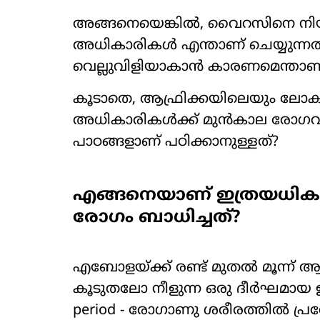
അങ്ങനെയെങ്കിൽ, വൈറസിനെ നി
അധികാരികൾ എന്താണ് ചെയ്യുന്നത
വെല്ലുവിളിയാകാൻ കാരണമെന്താണ
കൂടാതെ, ആഫ്രിക്കയിലെയും ലോകത്
അധികാരികൾക്ക് മുൻകാല രോഗവ്യാപ
പാഠങ്ങളാണ് പഠിക്കാനുള്ളത്?
എങ്ങനെയാണ് ഇത്രയധികം ആ
രോഗം ബാധിച്ചത്?
എബോളയ്ക്ക് രണ്ട് മുതൽ മൂന്ന
കൂടുതലോ നീളുന്ന ഒരു ദീർഘമായ
period - രോഗാണു ശരീരത്തിൽ പ്ര