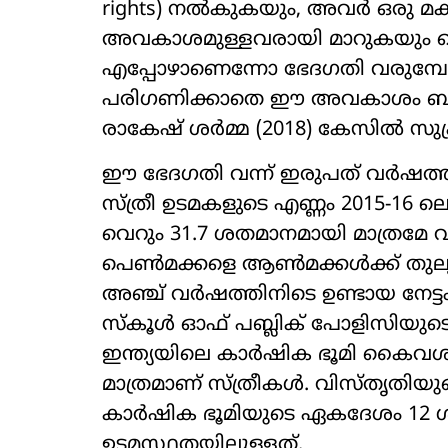
rights) നൽകുകയും, അവർ ഒരു മകന
അവകാശമുള്ളവരായി മാറുകയും ചെയ
എപ്പോഴാണെന്നോ ഭേദഗതി വരുമ്പോൾ
പരിഗണിക്കാതെ ഈ അവകാശം ബാധ
രാകേഷ് ശർമ്മ (2018) കേസിൽ സുപ്രീം
ഈ ഭേദഗതി വന്ന് ഇരുപത് വർഷത്തി
സ്ത്രീ ഉടമകളുടെ എണ്ണം 2015-16 ല
വെറും 31.7 ശതമാനമായി മാത്രമേ വർദ്
പെൺമക്കളെ ആൺമക്കൾക്ക് തുല്യര
അഞ്ച് വർഷത്തിനിടെ ഉണ്ടായ നേട്ടം
സ്‌കൂൾ ഓഫ് പബ്ലിക് പോളിസിയുട
ഇന്ത്യയിലെ കാർഷിക ഭൂമി കൈവശം
മാത്രമാണ് സ്ത്രീകൾ. വിസ്തൃതി
കാർഷിക ഭൂമിയുടെ ഏകദേശം 12 
ഉടമസ്ഥതയിലുള്ളത്.