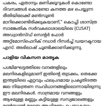
പകരം, ഏതാനും മണിക്കൂറുകൾ കൊണ്ടോ
ദിവസങ്ങൾ കൊണ്ടോ കനത്ത മഴ പെയ്യുന്ന
രീതിയിലേക്ക് മൺസൂൺ
മാറിക്കൊണ്ടിരിക്കുകയാണ്," കൊച്ചി ശാസ്ത്ര
സാങ്കേതിക സർവകലാശാലയിലെ (CUSAT)
അഡ്വാൻസ്ഡ് സെന്റർ ഫോർ
അറ്റ്മോസ്ഫെറിക് റഡാർ റിസർച്ച് ഡയറക്ടറായ
എസ്. അഭിലാഷ് ചൂണ്ടിക്കാണിക്കുന്നു.
പാളിയ വികസന മാതൃക
പശ്ചിമഘട്ടത്തിലെ വനങ്ങളിലും
മലനിരകളിലുമാണ് ഇതിന്റെ തുടക്കം. തെക്കേ
ഇന്ത്യയിലെ ഏറ്റവും ഫലപ്രദമായ പ്രകൃതിദത്ത
ജല നിയന്ത്രണ സംവിധാനങ്ങളിലൊന്നായിരുന്നു
ഈ മലനിരകൾ. സാന്ദ്രമായ വനങ്ങളും
ആഴമുള്ള മണ്ണും കട്ടിയുള്ള സസ്യജാലങ്ങളും