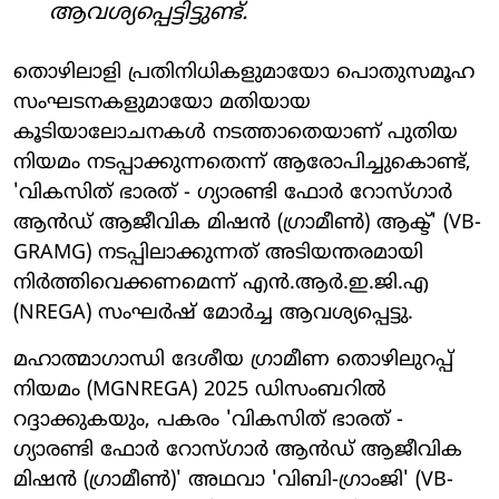
ആവശ്യപ്പെട്ടിട്ടുണ്ട്.
തൊഴിലാളി പ്രതിനിധികളുമായോ പൊതുസമൂഹ
സംഘടനകളുമായോ മതിയായ
കൂടിയാലോചനകൾ നടത്താതെയാണ് പുതിയ
നിയമം നടപ്പാക്കുന്നതെന്ന് ആരോപിച്ചുകൊണ്ട്,
'വികസിത് ഭാരത് - ഗ്യാരണ്ടി ഫോർ റോസ്‌ഗാർ
ആൻഡ് ആജീവിക മിഷൻ (ഗ്രാമീൺ) ആക്ട്' (VB-
GRAMG) നടപ്പിലാക്കുന്നത് അടിയന്തരമായി
നിർത്തിവെക്കണമെന്ന് എൻ.ആർ.ഇ.ജി.എ
(NREGA) സംഘർഷ് മോർച്ച ആവശ്യപ്പെട്ടു.
മഹാത്മാഗാന്ധി ദേശീയ ഗ്രാമീണ തൊഴിലുറപ്പ്
നിയമം (MGNREGA) 2025 ഡിസംബറിൽ
റദ്ദാക്കുകയും, പകരം 'വികസിത് ഭാരത് -
ഗ്യാരണ്ടി ഫോർ റോസ്‌ഗാർ ആൻഡ് ആജീവിക
മിഷൻ (ഗ്രാമീൺ)' അഥവാ 'വിബി-ഗ്രാംജി' (VB-