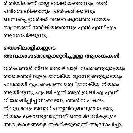
രീതിയിലാണ് തയ്യാറാക്കിയതെന്നും, ഇത്
പരിശോധിക്കാനും പ്രതികരിക്കാനും
ബന്ധപ്പെട്ടവർക്ക് വളരെ കുറഞ്ഞ സമയം
മാത്രമാണ് നൽകിയതെന്നും എൻ.എസ്.എം
ആരോപിക്കുന്നു.
തൊഴിലാളികളുടെ
അവകാശങ്ങളെക്കുറിച്ചുള്ള ആശങ്കകൾ
വർഷങ്ങൾ നീണ്ട തൊഴിലാളി സമരങ്ങളുടെയും
താഴെത്തട്ടിലുള്ള ജനകീയ മുന്നേറ്റങ്ങളുടെയും
ഫലമായി രൂപംകൊണ്ട ഒരു "ജനകീയ നിയമം"
ആയിരുന്നു എം.ജി.എൻ.ആർ.ഇ.ജി.എ എന്ന്
വിശേഷിപ്പിച്ച സംഘടന, അതിന് പകരം
നിഗൂഢവും ജനാധിപത്യവിരുദ്ധവുമായ ഒരു
നിയമം കൊണ്ടുവരുന്നത് തൊഴിലാളികളുടെ
അവകാശങ്ങളെ തകർക്കുമെന്ന് ആരോപിച്ചു.