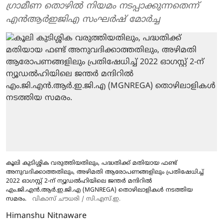
ഗ്രാമീണ തൊഴിൽ നിയമം നടപ്പാക്കുന്നതെന്ന്
എൻആർഇജിഎ സംഘർഷ് മോർച്ച
കൂലി കുടിശ്ശിക വരുത്തിയതിലും, പദ്ധതിക്ക് മതിയായ ഫണ്ട്
അനുവദിക്കാത്തതിലും, അഴിമതി ആരോപണങ്ങളിലും പ്രതിഷേധിച്ച്
2022 ഓഗസ്റ്റ് 2-ന് ന്യൂഡൽഹിയിലെ ജന്തർ മന്ദിറിൽ
എം.ജി.എൻ.ആർ.ഇ.ജി.എ (MGNREGA) തൊഴിലാളികൾ നടത്തിയ
സമരം.
വികാസ് ചൗധരി / സി.എസ്.ഇ.
Himanshu Nitnaware