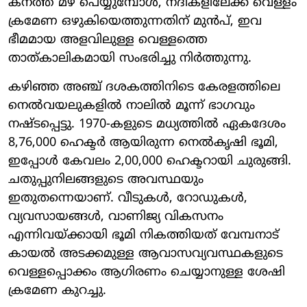
കനത്ത മഴ പെയ്യുമ്പോൾ, നദികളിലേക്ക് വെള്ളം
ക്രമേണ ഒഴുകിയെത്തുന്നതിന് മുൻപ്, ഇവ
ഭീമമായ അളവിലുള്ള വെള്ളത്തെ
താത്കാലികമായി സംഭരിച്ചു നിർത്തുന്നു.
കഴിഞ്ഞ അഞ്ച് ദശകത്തിനിടെ കേരളത്തിലെ
നെൽവയലുകളിൽ നാലിൽ മൂന്ന് ഭാഗവും
നഷ്ടപ്പെട്ടു. 1970-കളുടെ മധ്യത്തിൽ ഏകദേശം
8,76,000 ഹെക്ടർ ആയിരുന്ന നെൽകൃഷി ഭൂമി,
ഇപ്പോൾ കേവലം 2,00,000 ഹെക്ടറായി ചുരുങ്ങി.
ചതുപ്പുനിലങ്ങളുടെ അവസ്ഥയും
ഇതുതന്നെയാണ്. വീടുകൾ, റോഡുകൾ,
വ്യവസായങ്ങൾ, വാണിജ്യ വികസനം
എന്നിവയ്ക്കായി ഭൂമി നികത്തിയത് വേമ്പനാട്
കായൽ അടക്കമുള്ള ആവാസവ്യവസ്ഥകളുടെ
വെള്ളപ്പൊക്കം ആഗിരണം ചെയ്യാനുള്ള ശേഷി
ക്രമേണ കുറച്ചു.