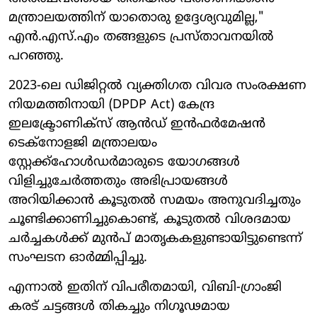
മന്ത്രാലയത്തിന് യാതൊരു ഉദ്ദേശ്യവുമില്ല,"
എൻ.എസ്.എം തങ്ങളുടെ പ്രസ്താവനയിൽ
പറഞ്ഞു.
2023-ലെ ഡിജിറ്റൽ വ്യക്തിഗത വിവര സംരക്ഷണ
നിയമത്തിനായി (DPDP Act) കേന്ദ്ര
ഇലക്ട്രോണിക്സ് ആൻഡ് ഇൻഫർമേഷൻ
ടെക്നോളജി മന്ത്രാലയം
സ്റ്റേക്ക്ഹോൾഡർമാരുടെ യോഗങ്ങൾ
വിളിച്ചുചേർത്തതും അഭിപ്രായങ്ങൾ
അറിയിക്കാൻ കൂടുതൽ സമയം അനുവദിച്ചതും
ചൂണ്ടിക്കാണിച്ചുകൊണ്ട്, കൂടുതൽ വിശദമായ
ചർച്ചകൾക്ക് മുൻപ് മാതൃകകളുണ്ടായിട്ടുണ്ടെന്ന്
സംഘടന ഓർമ്മിപ്പിച്ചു.
എന്നാൽ ഇതിന് വിപരീതമായി, വിബി-ഗ്രാംജി
കരട് ചട്ടങ്ങൾ തികച്ചും നിഗൂഢമായ