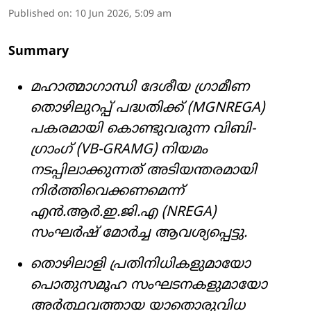
Published on
:
10 Jun 2026, 5:09 am
Summary
മഹാത്മാഗാന്ധി ദേശീയ ഗ്രാമീണ
തൊഴിലുറപ്പ് പദ്ധതിക്ക് (MGNREGA)
പകരമായി കൊണ്ടുവരുന്ന വിബി-
ഗ്രാംഗ് (VB-GRAMG) നിയമം
നടപ്പിലാക്കുന്നത് അടിയന്തരമായി
നിർത്തിവെക്കണമെന്ന്
എൻ.ആർ.ഇ.ജി.എ (NREGA)
സംഘർഷ് മോർച്ച ആവശ്യപ്പെട്ടു.
തൊഴിലാളി പ്രതിനിധികളുമായോ
പൊതുസമൂഹ സംഘടനകളുമായോ
അർത്ഥവത്തായ യാതൊരുവിധ