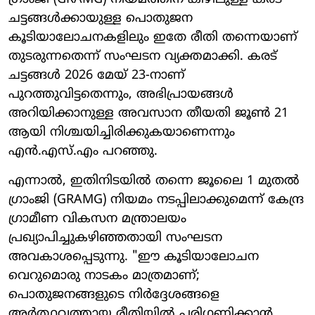
ചട്ടങ്ങൾക്കായുള്ള പൊതുജന
കൂടിയാലോചനകളിലും ഇതേ രീതി തന്നെയാണ്
തുടരുന്നതെന്ന് സംഘടന വ്യക്തമാക്കി. കരട്
ചട്ടങ്ങൾ 2026 മേയ് 23-നാണ്
പുറത്തുവിട്ടതെന്നും, അഭിപ്രായങ്ങൾ
അറിയിക്കാനുള്ള അവസാന തീയതി ജൂൺ 21
ആയി നിശ്ചയിച്ചിരിക്കുകയാണെന്നും
എൻ.എസ്.എം പറഞ്ഞു.
എന്നാൽ, ഇതിനിടയിൽ തന്നെ ജൂലൈ 1 മുതൽ
ഗ്രാംജി (GRAMG) നിയമം നടപ്പിലാക്കുമെന്ന് കേന്ദ്ര
ഗ്രാമീണ വികസന മന്ത്രാലയം
പ്രഖ്യാപിച്ചുകഴിഞ്ഞതായി സംഘടന
അവകാശപ്പെടുന്നു. "ഈ കൂടിയാലോചന
വെറുമൊരു നാടകം മാത്രമാണ്;
പൊതുജനങ്ങളുടെ നിർദ്ദേശങ്ങളെ
അർത്ഥവത്തായ രീതിയിൽ പരിഗണിക്കാൻ