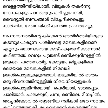
നാശം വിതച്ചു, ഹൈവേകൾ
വെള്ളത്തിനടിയിലായി. വീടുകൾ തകർന്നു,
റോഡുകളും പാലങ്ങളും ഒലിച്ചുപോയി,
വൈദ്യുതി ബന്ധങ്ങൾ വിച്ഛേദിക്കപ്പെട്ടു,
കാർഷിക മേഖലയ്ക്ക് കനത്ത പ്രഹരമേറ്റു.
സംസ്ഥാനത്തിന്റെ കിഴക്കൻ അതിർത്തിയിലൂടെ
കടന്നുപോകുന്ന പശ്ചിമഘട്ട മേഖലകളിലാണ്
ഏറ്റവും ഭയാനകമായ കാഴ്ചകളാണ് കാണാൻ
കഴിഞ്ഞത്. വെറും പന്ത്രണ്ട് മണിക്കൂറിനുള്ളിൽ
ഇടുക്കി, പത്തനംതിട്ട, കോട്ടയം ജില്ലകളിലെ
മലയോര മേഖലകളിൽ നിരവധി
ഉരുൾപൊട്ടലുകളുണ്ടായി. ഇടുക്കിയിൽ മാത്രം
ഒരു ദിവസത്തിനുള്ളിൽ നിരവധിയാളുകൾ
ഉരുൾപൊട്ടലിനിരയായി. പെരിയാർ, ഭാരതപ്പുഴ,
ചാലിയാർ, ചാലക്കുടി, പമ്പ, മണിമല, മീനച്ചിൽ,
അച്ചൻകോവിൽ തുടങ്ങിയ നദികൾ ഒരേ സമയം
കവിഞ്ഞൊഴുകി, മധ്യ-വടക്കൻ കേരളത്തിലെ