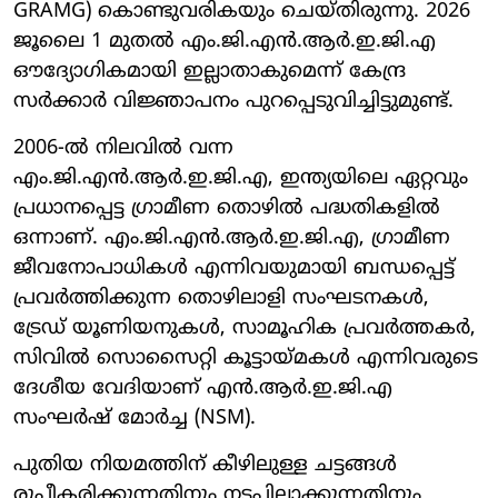
GRAMG) കൊണ്ടുവരികയും ചെയ്തിരുന്നു. 2026
ജൂലൈ 1 മുതൽ എം.ജി.എൻ.ആർ.ഇ.ജി.എ
ഔദ്യോഗികമായി ഇല്ലാതാകുമെന്ന് കേന്ദ്ര
സർക്കാർ വിജ്ഞാപനം പുറപ്പെടുവിച്ചിട്ടുമുണ്ട്.
2006-ൽ നിലവിൽ വന്ന
എം.ജി.എൻ.ആർ.ഇ.ജി.എ, ഇന്ത്യയിലെ ഏറ്റവും
പ്രധാനപ്പെട്ട ഗ്രാമീണ തൊഴിൽ പദ്ധതികളിൽ
ഒന്നാണ്. എം.ജി.എൻ.ആർ.ഇ.ജി.എ, ഗ്രാമീണ
ജീവനോപാധികൾ എന്നിവയുമായി ബന്ധപ്പെട്ട്
പ്രവർത്തിക്കുന്ന തൊഴിലാളി സംഘടനകൾ,
ട്രേഡ് യൂണിയനുകൾ, സാമൂഹിക പ്രവർത്തകർ,
സിവിൽ സൊസൈറ്റി കൂട്ടായ്മകൾ എന്നിവരുടെ
ദേശീയ വേദിയാണ് എൻ.ആർ.ഇ.ജി.എ
സംഘർഷ് മോർച്ച (NSM).
പുതിയ നിയമത്തിന് കീഴിലുള്ള ചട്ടങ്ങൾ
രൂപീകരിക്കുന്നതിനും നടപ്പിലാക്കുന്നതിനും