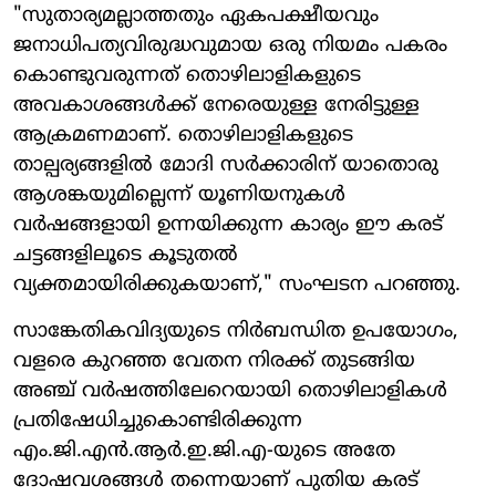
"സുതാര്യമല്ലാത്തതും ഏകപക്ഷീയവും
ജനാധിപത്യവിരുദ്ധവുമായ ഒരു നിയമം പകരം
കൊണ്ടുവരുന്നത് തൊഴിലാളികളുടെ
അവകാശങ്ങൾക്ക് നേരെയുള്ള നേരിട്ടുള്ള
ആക്രമണമാണ്. തൊഴിലാളികളുടെ
താല്പര്യങ്ങളിൽ മോദി സർക്കാരിന് യാതൊരു
ആശങ്കയുമില്ലെന്ന് യൂണിയനുകൾ
വർഷങ്ങളായി ഉന്നയിക്കുന്ന കാര്യം ഈ കരട്
ചട്ടങ്ങളിലൂടെ കൂടുതൽ
വ്യക്തമായിരിക്കുകയാണ്," സംഘടന പറഞ്ഞു.
സാങ്കേതികവിദ്യയുടെ നിർബന്ധിത ഉപയോഗം,
വളരെ കുറഞ്ഞ വേതന നിരക്ക് തുടങ്ങിയ
അഞ്ച് വർഷത്തിലേറെയായി തൊഴിലാളികൾ
പ്രതിഷേധിച്ചുകൊണ്ടിരിക്കുന്ന
എം.ജി.എൻ.ആർ.ഇ.ജി.എ-യുടെ അതേ
ദോഷവശങ്ങൾ തന്നെയാണ് പുതിയ കരട്