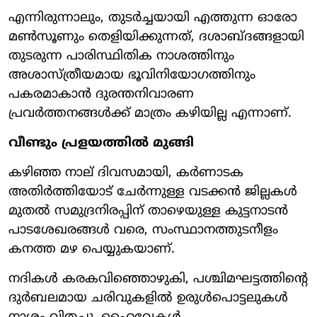
എന്നിരുന്നാലും, തുടർച്ചയായി എത്തുന്ന ഓരോ
മൺസൂണും തെളിയിക്കുന്നത്, ദശാബ്ദങ്ങളായി
തുടരുന്ന പാരിസ്ഥിതിക നാശത്തിനും
അശാസ്ത്രീയമായ ഭൂവിനിയോഗത്തിനും
പകരമാകാൻ ദുരന്തനിവാരണ
പ്രവർത്തനങ്ങൾക്ക് മാത്രം കഴിയില്ല എന്നാണ്.
വീണ്ടും പ്രളയത്തിൽ മുങ്ങി
കഴിഞ്ഞ നാല് ദിവസമായി, കർണാടക
അതിർത്തിയോട് ചേർന്നുള്ള വടക്കൻ ജില്ലകൾ
മുതൽ സമുദ്രനിരപ്പിന് താഴെയുള്ള കുട്ടനാടൻ
പാടശേഖരങ്ങൾ വരെ, സംസ്ഥാനത്തുടനീളം
കനത്ത മഴ പെയ്യുകയാണ്.
നദികൾ കരകവിഞ്ഞൊഴുകി, പശ്ചിമഘട്ടത്തിന്റെ
ദുർബലമായ ചരിവുകളിൽ ഉരുൾപൊട്ടലുകൾ