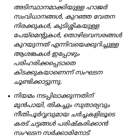
അടിസ്ഥാനമാക്കിയുള്ള ഹാജർ
സംവിധാനങ്ങൾ, കുറഞ്ഞ വേതന
നിരക്കുകൾ, കുടിശ്ശികയുള്ള
പേയ്‌മെന്റുകൾ, തൊഴിലവസരങ്ങൾ
കുറയുന്നത് എന്നിവയെക്കുറിച്ചുള്ള
ആശങ്കകൾ ഇപ്പോഴും
പരിഹരിക്കപ്പെടാതെ
കിടക്കുകയാണെന്ന് സംഘടന
ചൂണ്ടിക്കാട്ടുന്നു.
നിയമം നടപ്പിലാക്കുന്നതിന്
മുൻപായി, തികച്ചും സുതാര്യവും
നീതിപൂർവ്വവുമായ ചർച്ചകളിലൂടെ
കരട് ചട്ടങ്ങൾ പരിഷ്കരിക്കാൻ
സംഘടന സർക്കാരിനോട്