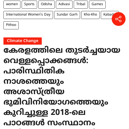
women
Sports
Odisha
Adivasi
Tribal
Games
International Women's Day
Sundar Garh
Kho-Kho
Kabaddi
Pithoo
Climate Change
കേരളത്തിലെ തുടർച്ചയായ
വെള്ളപ്പൊക്കങ്ങൾ:
പാരിസ്ഥിതിക
നാശത്തെയും
അശാസ്ത്രീയ
ഭുമിവിനിയോഗത്തെയും
കുറിച്ചുള്ള 2018-ലെ
പാഠങ്ങൾ സംസ്ഥാനം