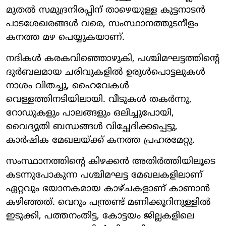
മുതൽ സമുദ്രനിരപ്പിന് താഴെയുള്ള കുട്ടനാടൻ
പാടശേഖരങ്ങൾ വരെ, സംസ്ഥാനത്തുടനീളം
കനത്ത മഴ പെയ്യുകയാണ്.
നദികൾ കരകവിഞ്ഞൊഴുകി, പശ്ചിമഘട്ടത്തിന്റെ
ദുർബലമായ ചരിവുകളിൽ ഉരുൾപൊട്ടലുകൾ
നാശം വിതച്ചു, ഹൈവേകൾ
വെള്ളത്തിനടിയിലായി. വീടുകൾ തകർന്നു,
റോഡുകളും പാലങ്ങളും ഒലിച്ചുപോയി,
വൈദ്യുതി ബന്ധങ്ങൾ വിച്ഛേദിക്കപ്പെട്ടു,
കാർഷിക മേഖലയ്ക്ക് കനത്ത പ്രഹരമേറ്റു.
സംസ്ഥാനത്തിന്റെ കിഴക്കൻ അതിർത്തിയിലൂടെ
കടന്നുപോകുന്ന പശ്ചിമഘട്ട മേഖലകളിലാണ്
ഏറ്റവും ഭയാനകമായ കാഴ്ചകളാണ് കാണാൻ
കഴിഞ്ഞത്. വെറും പന്ത്രണ്ട് മണിക്കൂറിനുള്ളിൽ
ഇടുക്കി, പത്തനംതിട്ട, കോട്ടയം ജില്ലകളിലെ