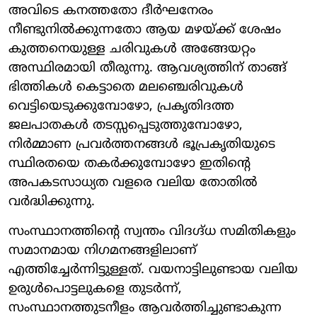
അവിടെ കനത്തതോ ദീർഘനേരം
നീണ്ടുനിൽക്കുന്നതോ ആയ മഴയ്ക്ക് ശേഷം
കുത്തനെയുള്ള ചരിവുകൾ അങ്ങേയറ്റം
അസ്ഥിരമായി തീരുന്നു. ആവശ്യത്തിന് താങ്ങ്
ഭിത്തികൾ കെട്ടാതെ മലഞ്ചെരിവുകൾ
വെട്ടിയെടുക്കുമ്പോഴോ, പ്രകൃതിദത്ത
ജലപാതകൾ തടസ്സപ്പെടുത്തുമ്പോഴോ,
നിർമ്മാണ പ്രവർത്തനങ്ങൾ ഭൂപ്രകൃതിയുടെ
സ്ഥിരതയെ തകർക്കുമ്പോഴോ ഇതിന്റെ
അപകടസാധ്യത വളരെ വലിയ തോതിൽ
വർദ്ധിക്കുന്നു.
സംസ്ഥാനത്തിന്റെ സ്വന്തം വിദഗ്ദ്ധ സമിതികളും
സമാനമായ നിഗമനങ്ങളിലാണ്
എത്തിച്ചേർന്നിട്ടുള്ളത്. വയനാട്ടിലുണ്ടായ വലിയ
ഉരുൾപൊട്ടലുകളെ തുടർന്ന്,
സംസ്ഥാനത്തുടനീളം ആവർത്തിച്ചുണ്ടാകുന്ന