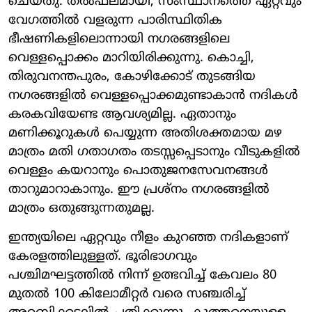
ചെയ്തു. തൽഫലമായി, സംസ്ഥാനത്തെ ഏറ്റവും
വേഗത്തിൽ വളരുന്ന പാരിസ്ഥിതിക
ഭീഷണികളിലൊന്നായി നഗരങ്ങളിലെ
വെള്ളപ്പൊക്കം മാറിയിരിക്കുന്നു. കൊച്ചി,
തിരുവനന്തപുരം, കോഴിക്കോട് തുടങ്ങിയ
നഗരങ്ങളിൽ വെള്ളപ്പൊക്കമുണ്ടാകാൻ നദികൾ
കരകവിയേണ്ട ആവശ്യമില്ല. ഏതാനും
മണിക്കൂറുകൾ പെയ്യുന്ന അതിശക്തമായ മഴ
മാത്രം മതി ഗതാഗതം തടസ്സപ്പെടാനും വീടുകളിൽ
വെള്ളം കയറാനും പൊതുജനസേവനങ്ങൾ
താറുമാറാകാനും. ഈ പ്രശ്നം നഗരങ്ങളിൽ
മാത്രം ഒതുങ്ങുന്നതുമല്ല.
ഇന്ത്യയിലെ ഏറ്റവും നീളം കുറഞ്ഞ നദികളാണ്
കേരളത്തിലുള്ളത്. ഭൂരിഭാഗവും
പശ്ചിമഘട്ടത്തിൽ നിന്ന് ഉത്ഭവിച്ച് കേവലം 80
മുതൽ 100 കിലോമീറ്റർ വരെ സഞ്ചരിച്ച്