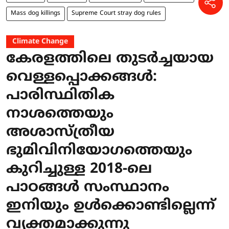
Mass dog killings
Supreme Court stray dog rules
Climate Change
കേരളത്തിലെ തുടർച്ചയായ
വെള്ളപ്പൊക്കങ്ങൾ:
പാരിസ്ഥിതിക
നാശത്തെയും
അശാസ്ത്രീയ
ഭുമിവിനിയോഗത്തെയും
കുറിച്ചുള്ള 2018-ലെ
പാഠങ്ങൾ സംസ്ഥാനം
ഇനിയും ഉൾക്കൊണ്ടില്ലെന്ന്
വ്യക്തമാക്കുന്നു