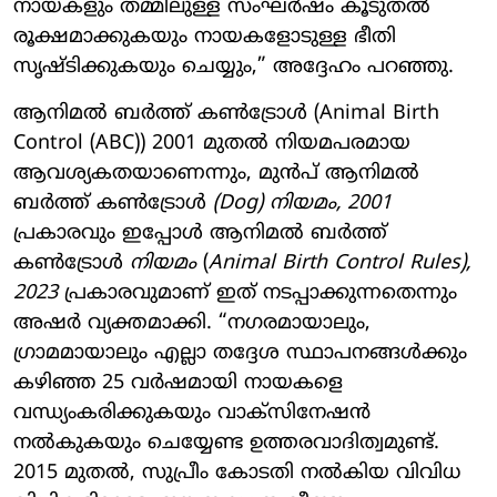
നായകളും തമ്മിലുള്ള സംഘർഷം കൂടുതൽ
രൂക്ഷമാക്കുകയും നായകളോടുള്ള ഭീതി
സൃഷ്ടിക്കുകയും ചെയ്യും,” അദ്ദേഹം പറഞ്ഞു.
ആനിമൽ ബർത്ത് കൺട്രോൾ (Animal Birth
Control (ABC)) 2001 മുതൽ നിയമപരമായ
ആവശ്യകതയാണെന്നും, മുൻപ് ആനിമൽ
ബർത്ത് കൺട്രോൾ
(Dog) നിയമം, 2001
പ്രകാരവും ഇപ്പോൾ ആനിമൽ ബർത്ത്
കൺട്രോൾ
നിയമം
(
Animal Birth Control Rules),
2023
പ്രകാരവുമാണ് ഇത് നടപ്പാക്കുന്നതെന്നും
അഷർ വ്യക്തമാക്കി. “നഗരമായാലും,
ഗ്രാമമായാലും എല്ലാ തദ്ദേശ സ്ഥാപനങ്ങൾക്കും
കഴിഞ്ഞ 25 വർഷമായി നായകളെ
വന്ധ്യംകരിക്കുകയും വാക്സിനേഷൻ
നൽകുകയും ചെയ്യേണ്ട ഉത്തരവാദിത്വമുണ്ട്.
2015 മുതൽ, സുപ്രീം കോടതി നൽകിയ വിവിധ