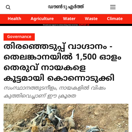
Health
Agriculture
Water
Waste
Climate
Governance
തിരഞ്ഞെടുപ്പ് വാഗ്ദാനം -
തെലങ്കാനയിൽ 1,500 ഓളം
തെരുവ് നായകളെ
കൂട്ടമായി കൊന്നൊടുക്കി
സംസ്ഥാനത്തുടനീളം, നായകളിൽ വിഷം
കുത്തിവെച്ചാണ് ഈ ക്രൂരത