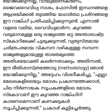
യോജിക്കുന്നില്ല. വായുമലിനീകരണം,
ജൈവവൈവിധ്യ നാശം, ഫോസിൽ ഇന്ധനങ്ങളെ
ആശ്രയിക്കൽ തുടങ്ങിയ യഥാർത്ഥ പ്രശ്നങ്ങളെ
ഈ റാങ്കിംഗ് പ്രതിഫലിപ്പിക്കുന്നുണ്ട്. എന്നാൽ
വളരെ വലിയ, വൈവിധ്യമാർന്ന, കുറഞ്ഞ
വരുമാനമുള്ള ഒരു രാജ്യത്തെ ഒറ്റ അന്താരാഷ്ട്ര
സ്‌കോറിലേക്ക് ചുരുക്കുന്നത്, വ്യത്യസ്തമായ
ചരിത്രപരമായ വികസന വഴികളുള്ള സമ്പന്ന
രാജ്യങ്ങളുമായുള്ള താരതമ്യത്തെ
അതിശയോക്തി കലർന്നതാക്കും. അതിനാൽ,
ഈ രീതിശാസ്ത്രത്തോടു (methodology) ഞാൻ
യോജിക്കുന്നില്ല," അദ്ദേഹം വിശദീകരിച്ചു. "എല്ലാ
മേഖലകളിലെയും മോശം പ്രകടനത്തേക്കാൾ,
ചില നിർണായക സൂചകങ്ങളിലെ മോശം
സ്കോറാണ് ഈ കുറഞ്ഞ റാങ്കിംഗിന്
കാരണമെന്നാണ് കണക്കുകൾ
സൂചിപ്പിക്കുന്നത്," പ്രകാശ് കൂട്ടിച്ചേർത്തു.