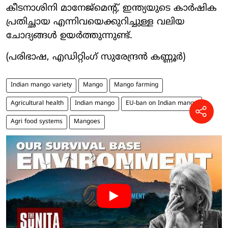
കീടനാശിനി മാനേജ്‌മെന്റ്, ഇന്ത്യയുടെ കാർഷിക
പ്രതിച്ഛായ എന്നിവയെക്കുറിച്ചുള്ള വലിയ
ചോദ്യങ്ങൾ ഉയർത്തുന്നുണ്ട്.
(പരിഭാഷ, എഡിറ്റിംഗ് സുരേന്ദ്രൻ കണ്ണൂർ)
Indian mango variety
Mango
Mango farming
Agricultural health
Indian mango
EU-ban on Indian mango
Agri food systems
Mangoes