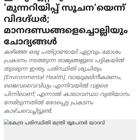
'മുന്നറിയിപ്പ് സൂചന'യെന്ന്
വിദഗ്ദ്ധർ;
മാനദണ്ഡങ്ങളെച്ചൊല്ലിയും
ചോദ്യങ്ങൾ
കഴിഞ്ഞ ഒരു പതിറ്റാണ്ടായി ഏറ്റവും മോശം
പ്രകടനം നടത്തുന്ന രാജ്യങ്ങളുടെ പട്ടികയിൽ
തുടരുന്ന ഇന്ത്യ, പരിസ്ഥിതി ശുചിത്വം
(Environmental Health), വായുമലിനീകരണം,
ജൈവവൈവിധ്യം എന്നിവയിൽ വളരെ
പിന്നിലാണ്; എന്നാൽ കാലാവസ്ഥാ വ്യതിയാനം
നേരിടുന്നതിൽ ഭേദപ്പെട്ട പ്രകടനം
കാഴ്ചവെച്ചിട്ടുണ്ട്.