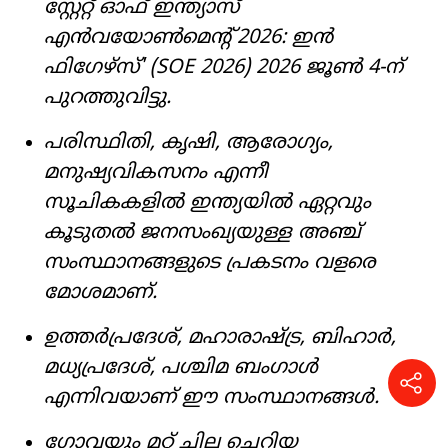
സ്റ്റേറ്റ് ഓഫ് ഇന്ത്യാസ്
എൻവയോൺമെന്റ് 2026: ഇൻ
ഫിഗേഴ്സ്' (SOE 2026) 2026 ജൂൺ 4-ന്
പുറത്തുവിട്ടു.
പരിസ്ഥിതി, കൃഷി, ആരോഗ്യം,
മനുഷ്യവികസനം എന്നീ
സൂചികകളിൽ ഇന്ത്യയിൽ ഏറ്റവും
കൂടുതൽ ജനസംഖ്യയുള്ള അഞ്ച്
സംസ്ഥാനങ്ങളുടെ പ്രകടനം വളരെ
മോശമാണ്.
ഉത്തർപ്രദേശ്, മഹാരാഷ്ട്ര, ബിഹാർ,
മധ്യപ്രദേശ്, പശ്ചിമ ബംഗാൾ
എന്നിവയാണ് ഈ സംസ്ഥാനങ്ങൾ.
ഗോവയും മറ്റ് ചില ചെറിയ