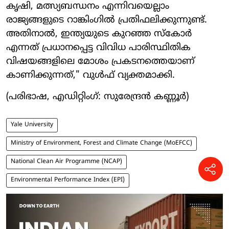
കൃഷി, മത്സ്യബന്ധനം എന്നിവയെല്ലാം
രാജ്യങ്ങളുടെ റാങ്കിംഗിൽ പ്രതിഫലിക്കുന്നുണ്ട്.
അതിനാൽ, ഇന്ത്യയുടെ കുറഞ്ഞ സ്കോർ
എന്നത് പ്രധാനപ്പെട്ട വിവിധ പാരിസ്ഥിതിക
വിഷയങ്ങളിലെ മോശം പ്രകടനത്തെയാണ്
കാണിക്കുന്നത്," വുൾഫ് വ്യക്തമാക്കി.
(പരിഭാഷ, എഡിറ്റിംഗ്: സുരേന്ദ്രൻ കണ്ണൂർ)
Yale University
Ministry of Environment, Forest and Climate Change (MoEFCC)
National Clean Air Programme (NCAP)
Environmental Performance Index (EPI)