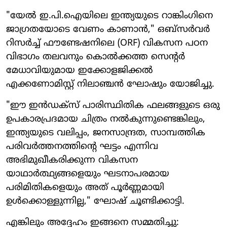
"യേൽ ഇ.പി.ഐയിലെ ഇന്ത്യയുടെ റാങ്കിംഗിനെ
ജാഗ്രതയോടെ വേണം കാണാൻ," ഒബ്‌സർവർ
റിസർച്ച് ഫൗണ്ടേഷനിലെ (ORF) വികസന പഠന
വിഭാഗം തലവനും കൊൽക്കത്ത സെന്റർ
മേധാവിയുമായ ഇക്കോളജിക്കൽ
എക്കണോമിസ്റ്റ് നിലാഞ്ചൻ ഘോഷും യോജിച്ചു.
"ഈ ഇൻഡക്സ് പാരിസ്ഥിതിക ഫലങ്ങളുടെ ഒരു
ഉപകാരപ്രദമായ ചിത്രം നൽകുന്നുണ്ടെങ്കിലും,
ഇന്ത്യയുടെ വലിപ്പം, ജനസാന്ദ്രത, സാമ്പത്തിക
പരിവർത്തനത്തിന്റെ ഘട്ടം എന്നിവ
അഭിമുഖീകരിക്കുന്ന വികസന
യാഥാർത്ഥ്യങ്ങളെയും ഘടനാപരമായ
പരിമിതികളെയും അത് പൂർണ്ണമായി
ഉൾക്കൊള്ളുന്നില്ല," ഘോഷ് ചൂണ്ടിക്കാട്ടി.
എങ്കിലും അദ്ദേഹം ഇങ്ങനെ സമ്മതിച്ചു: