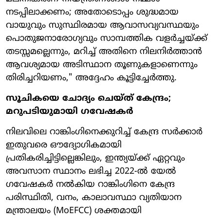
നടപ്പിലാക്കണം; അതോടൊപ്പം ശുദ്ധമായ
വായുവും സുസ്ഥിരമായ ആവാസവ്യവസ്ഥയും
പൊതുജനാരോഗ്യവും സാമ്പത്തിക വളർച്ചയ്ക്ക്
തടസ്സമല്ലെന്നും, മറിച്ച് അതിനെ നിലനിർത്താൻ
ആവശ്യമായ അടിസ്ഥാന തൂണുകളാണെന്നും
തിരിച്ചറിയണം," അദ്ദേഹം കൂട്ടിച്ചേർത്തു.
സൂചികയെ ചോദ്യം ചെയ്ത് കേന്ദ്രം;
മറുപടിയുമായി ഗവേഷകർ
നിലവിലെ റാങ്കിംഗിനെക്കുറിച്ച് കേന്ദ്ര സർക്കാർ
ഇതുവരെ ഔദ്യോഗികമായി
പ്രതികരിച്ചിട്ടില്ലെങ്കിലും, ഇന്ത്യയ്ക്ക് ഏറ്റവും
അവസാന സ്ഥാനം ലഭിച്ച 2022-ൽ യേൽ
ഗവേഷകർ നൽകിയ റാങ്കിംഗിനെ കേന്ദ്ര
പരിസ്ഥിതി, വനം, കാലാവസ്ഥാ വ്യതിയാന
മന്ത്രാലയം (MoEFCC) ശക്തമായി