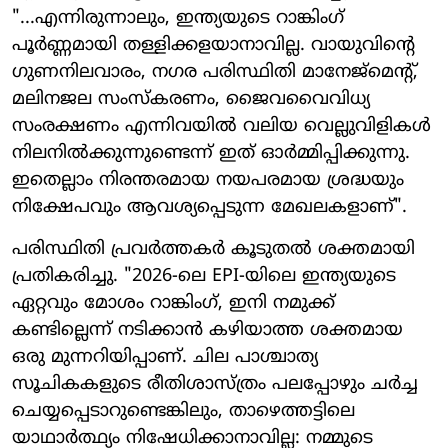
"...എന്നിരുന്നാലും, ഇന്ത്യയുടെ റാങ്കിംഗ്
പൂർണ്ണമായി തള്ളിക്കളയാനാവില്ല. വായുവിന്റെ
ഗുണനിലവാരം, നഗര പരിസ്ഥിതി മാനേജ്‌മെന്റ്,
മലിനജല സംസ്കരണം, ജൈവവൈവിധ്യ
സംരക്ഷണം എന്നിവയിൽ വലിയ വെല്ലുവിളികൾ
നിലനിൽക്കുന്നുണ്ടെന്ന് ഇത് ഓർമ്മിപ്പിക്കുന്നു.
ഇതെല്ലാം നിരന്തരമായ നയപരമായ ശ്രദ്ധയും
നിക്ഷേപവും ആവശ്യപ്പെടുന്ന മേഖലകളാണ്".
പരിസ്ഥിതി പ്രവർത്തകർ കൂടുതൽ ശക്തമായി
പ്രതികരിച്ചു. "2026-ലെ EPI-യിലെ ഇന്ത്യയുടെ
ഏറ്റവും മോശം റാങ്കിംഗ്, ഇനി നമുക്ക്
കണ്ടില്ലെന്ന് നടിക്കാൻ കഴിയാത്ത ശക്തമായ
ഒരു മുന്നറിയിപ്പാണ്. ചില പാശ്ചാത്യ
സൂചികകളുടെ രീതിശാസ്ത്രം പലപ്പോഴും ചർച്ച
ചെയ്യപ്പെടാറുണ്ടെങ്കിലും, താഴെത്തട്ടിലെ
യാഥാർത്ഥ്യം നിഷേധിക്കാനാവില്ല: നമ്മുടെ