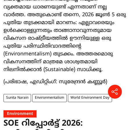
വ്യക്തമായ ധാരണയുണ്ട് എന്നതാണ് നല്ല
വാർത്ത. അതുകൊണ്ട് തന്നെ, 2026 ജൂൺ 5 ഒരു
പുതിയ തുടക്കമായി മാറണം: എല്ലാവരെയും
ഉൾക്കൊള്ളുന്നതും താങ്ങാനാവുന്നതുമായ
വികസന രാഷ്ട്രീയത്തിൽ ഊന്നിയുള്ള ഒരു
പുതിയ പരിസ്ഥിതിവാദത്തിന്റെ
(Environmentalism) തുടക്കം. അത്തരമൊരു
വികസനത്തിന് മാത്രമേ ശാശ്വതമായി
നിലനിൽക്കാൻ (Sustainable) സാധിക്കൂ.
(പരിഭാഷ, എഡിറ്റിംഗ്: സുരേന്ദ്രൻ കണ്ണൂർ)
Sunita Narain
Environmentalism
World Environment Day
Environment
SOE റിപ്പോർട്ട് 2026: