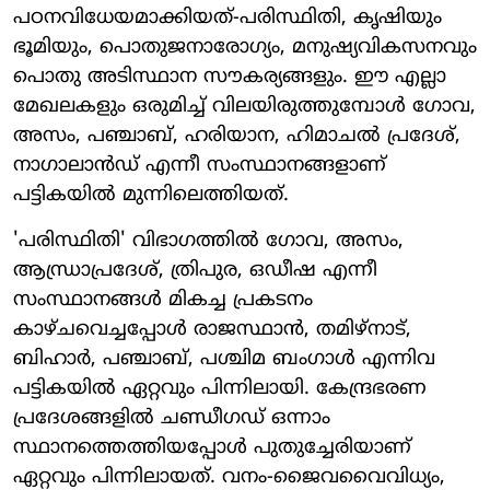
പഠനവിധേയമാക്കിയത്-പരിസ്ഥിതി, കൃഷിയും
ഭൂമിയും, പൊതുജനാരോഗ്യം, മനുഷ്യവികസനവും
പൊതു അടിസ്ഥാന സൗകര്യങ്ങളും. ഈ എല്ലാ
മേഖലകളും ഒരുമിച്ച് വിലയിരുത്തുമ്പോൾ ഗോവ,
അസം, പഞ്ചാബ്, ഹരിയാന, ഹിമാചൽ പ്രദേശ്,
നാഗാലാൻഡ് എന്നീ സംസ്ഥാനങ്ങളാണ്
പട്ടികയിൽ മുന്നിലെത്തിയത്.
'പരിസ്ഥിതി' വിഭാഗത്തിൽ ഗോവ, അസം,
ആന്ധ്രാപ്രദേശ്, ത്രിപുര, ഒഡീഷ എന്നീ
സംസ്ഥാനങ്ങൾ മികച്ച പ്രകടനം
കാഴ്ചവെച്ചപ്പോൾ രാജസ്ഥാൻ, തമിഴ്‌നാട്,
ബിഹാർ, പഞ്ചാബ്, പശ്ചിമ ബംഗാൾ എന്നിവ
പട്ടികയിൽ ഏറ്റവും പിന്നിലായി. കേന്ദ്രഭരണ
പ്രദേശങ്ങളിൽ ചണ്ഡീഗഡ് ഒന്നാം
സ്ഥാനത്തെത്തിയപ്പോൾ പുതുച്ചേരിയാണ്
ഏറ്റവും പിന്നിലായത്. വനം-ജൈവവൈവിധ്യം,