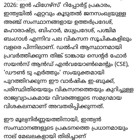
2026: ഇൻ ഫിഗേഴ്സ്' റിപ്പോർട്ട് പ്രകാരം,
ഇന്ത്യയിൽ ഏറ്റവും കൂടുതൽ ജനസംഖ്യയുള്ള
അഞ്ച് സംസ്ഥാനങ്ങളായ ഉത്തർപ്രദേശ്,
മഹാരാഷ്ട്ര, ബിഹാർ, മധ്യപ്രദേശ്, പശ്ചിമ
ബംഗാൾ എന്നിവ പല വികസന സൂചികകളിലും
വളരെ പിന്നിലാണ്. ഡൽഹി ആസ്ഥാനമായി
പ്രവർത്തിക്കുന്ന തിങ്ക് ടാങ്കായ സെന്റർ ഫോർ
സയൻസ് ആൻഡ് എൻവയോൺമെന്റും (CSE),
'ഡൗൺ ടു എർത്തും' സംയുക്തമായി
പുറത്തിറക്കുന്ന ഈ വാർഷിക ഇ-ബുക്ക്,
പരിസ്ഥിതിയെയും വികസനത്തെയും കുറിച്ചുള്ള
രാജ്യവ്യാപകമായ വിവരങ്ങളുടെ സമഗ്രമായ
വിശകലനമാണ് അവതരിപ്പിക്കുന്നത്.
ഈ മൂല്യനിർണ്ണയത്തിനായി, ഇന്ത്യൻ
സംസ്ഥാനങ്ങളുടെ പ്രകടനത്തെ പ്രധാനമായും
നാല് മേഖലകളായി തിരിച്ചാണ്