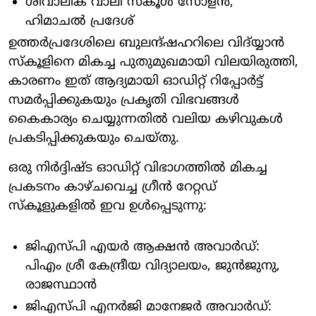
ശിവാലിക് വാലി സ്കൂൾ സോളൻ,
ഹിമാചൽ പ്രദേശ്
ഉത്തർപ്രദേശിലെ ബുലന്ദ്ഷഹറിലെ വിദ്യ്യാൻ
സ്കൂളിനെ മികച്ച പുതുമുഖമായി വിലയിരുത്തി,
കാരണം ഇത് ആദ്യമായി ഓഡിറ്റ് റിപ്പോർട്ട്
സമർപ്പിക്കുകയും പ്രകൃതി വിഭവങ്ങൾ
കൈകാര്യം ചെയ്യുന്നതിൽ വലിയ കഴിവുകൾ
പ്രകടിപ്പിക്കുകയും ചെയ്തു.
ഒരു നിർദ്ദിഷ്ട ഓഡിറ്റ് വിഭാഗത്തിൽ മികച്ച
പ്രകടനം കാഴ്ചവെച്ച ഗ്രീൻ റേറ്റഡ്
സ്കൂളുകളിൽ ഇവ ഉൾപ്പെടുന്നു:
ജിഎസ്പി എയർ ആക്ഷൻ അവാർഡ്:
പിഎം ശ്രീ കേന്ദ്രീയ വിദ്യാലയം, ജുൻജുനു,
രാജസ്ഥാൻ
ജിഎസ്പി എനർജി മാനേജർ അവാർഡ്: