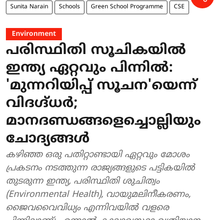
Sunita Narain
Schools
Green School Programme
CSE
Environment
പരിസ്ഥിതി സൂചികയിൽ
ഇന്ത്യ ഏറ്റവും പിന്നിൽ:
'മുന്നറിയിപ്പ് സൂചന'യെന്ന്
വിദഗ്ദ്ധർ;
മാനദണ്ഡങ്ങളെച്ചൊല്ലിയും
ചോദ്യങ്ങൾ
കഴിഞ്ഞ ഒരു പതിറ്റാണ്ടായി ഏറ്റവും മോശം
പ്രകടനം നടത്തുന്ന രാജ്യങ്ങളുടെ പട്ടികയിൽ
തുടരുന്ന ഇന്ത്യ, പരിസ്ഥിതി ശുചിത്വം
(Environmental Health), വായുമലിനീകരണം,
ജൈവവൈവിധ്യം എന്നിവയിൽ വളരെ