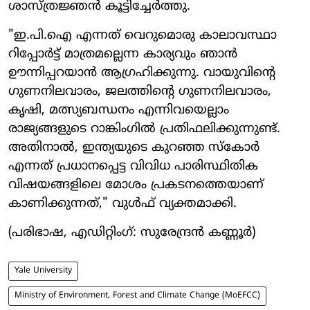
ശാസ്ത്രജ്ഞൻ കൂട്ടിച്ചേർത്തു.
"ഇ.പി.ഐ എന്നത് വെറുമൊരു കാലാവസ്ഥാ
റിപ്പോർട്ട് മാത്രമല്ലെന്ന കാര്യവും ഞാൻ
ഊന്നിപ്പറയാൻ ആഗ്രഹിക്കുന്നു. വായുവിന്റെ
ഗുണനിലവാരം, ജലത്തിന്റെ ഗുണനിലവാരം,
കൃഷി, മത്സ്യബന്ധനം എന്നിവയെല്ലാം
രാജ്യങ്ങളുടെ റാങ്കിംഗിൽ പ്രതിഫലിക്കുന്നുണ്ട്.
അതിനാൽ, ഇന്ത്യയുടെ കുറഞ്ഞ സ്കോർ
എന്നത് പ്രധാനപ്പെട്ട വിവിധ പാരിസ്ഥിതിക
വിഷയങ്ങളിലെ മോശം പ്രകടനത്തെയാണ്
കാണിക്കുന്നത്," വുൾഫ് വ്യക്തമാക്കി.
(പരിഭാഷ, എഡിറ്റിംഗ്: സുരേന്ദ്രൻ കണ്ണൂർ)
Yale University
Ministry of Environment, Forest and Climate Change (MoEFCC)