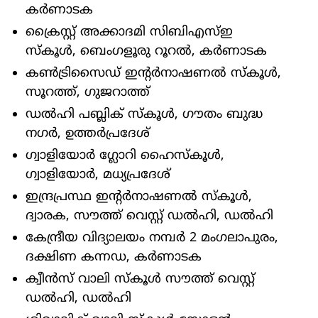
കർണാടക
ക്രൈസ്റ്റ് അക്കാദമി സിബിഎസ്ഇ
സ്കൂൾ, ബെംഗളൂരു റൂറൽ, കർണാടക
കൺട്രിസൈഡ് ഇന്റർനാഷണൽ സ്കൂൾ,
സൂറത്ത്, ഗുജറാത്ത്
ഡൽഹി പബ്ലിക് സ്കൂൾ, ഗൗതം ബുദ്ധ
നഗർ, ഉത്തർപ്രദേശ്
ഗ്വാളിയോർ ഗ്ലോറി ഹൈസ്കൂൾ,
ഗ്വാളിയോർ, മധ്യപ്രദേശ്
ഇന്ദ്രപ്രസ്ഥ ഇന്റർനാഷണൽ സ്കൂൾ,
ദ്വാരക, സൗത്ത് വെസ്റ്റ് ഡൽഹി, ഡൽഹി
കേന്ദ്രീയ വിദ്യാലയം നമ്പർ 2 മംഗലാപുരം,
ദക്ഷിണ കന്നഡ, കർണാടക
ക്വീൻസ് വാലി സ്കൂൾ സൗത്ത് വെസ്റ്റ്
ഡൽഹി, ഡൽഹി