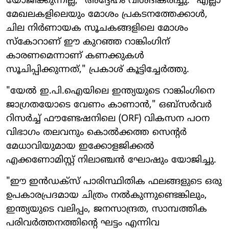
യോജിക്കുന്നില്ല," അദ്ദേഹം വിശദീകരിച്ചു. "എല്ലാ
മേഖലകളിലെയും മോശം പ്രകടനത്തേക്കാൾ,
ചില നിർണായക സൂചകങ്ങളിലെ മോശം
സ്കോറാണ് ഈ കുറഞ്ഞ റാങ്കിംഗിന്
കാരണമെന്നാണ് കണക്കുകൾ
സൂചിപ്പിക്കുന്നത്," പ്രകാശ് കൂട്ടിച്ചേർത്തു.
"യേൽ ഇ.പി.ഐയിലെ ഇന്ത്യയുടെ റാങ്കിംഗിനെ
ജാഗ്രതയോടെ വേണം കാണാൻ," ഒബ്‌സർവർ
റിസർച്ച് ഫൗണ്ടേഷനിലെ (ORF) വികസന പഠന
വിഭാഗം തലവനും കൊൽക്കത്ത സെന്റർ
മേധാവിയുമായ ഇക്കോളജിക്കൽ
എക്കണോമിസ്റ്റ് നിലാഞ്ചൻ ഘോഷും യോജിച്ചു.
"ഈ ഇൻഡക്സ് പാരിസ്ഥിതിക ഫലങ്ങളുടെ ഒരു
ഉപകാരപ്രദമായ ചിത്രം നൽകുന്നുണ്ടെങ്കിലും,
ഇന്ത്യയുടെ വലിപ്പം, ജനസാന്ദ്രത, സാമ്പത്തിക
പരിവർത്തനത്തിന്റെ ഘട്ടം എന്നിവ