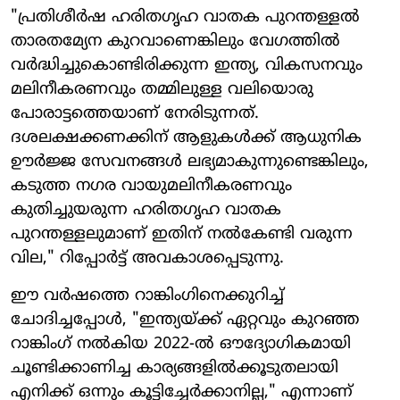
"പ്രതിശീർഷ ഹരിതഗൃഹ വാതക പുറന്തള്ളൽ
താരതമ്യേന കുറവാണെങ്കിലും വേഗത്തിൽ
വർദ്ധിച്ചുകൊണ്ടിരിക്കുന്ന ഇന്ത്യ, വികസനവും
മലിനീകരണവും തമ്മിലുള്ള വലിയൊരു
പോരാട്ടത്തെയാണ് നേരിടുന്നത്.
ദശലക്ഷക്കണക്കിന് ആളുകൾക്ക് ആധുനിക
ഊർജ്ജ സേവനങ്ങൾ ലഭ്യമാകുന്നുണ്ടെങ്കിലും,
കടുത്ത നഗര വായുമലിനീകരണവും
കുതിച്ചുയരുന്ന ഹരിതഗൃഹ വാതക
പുറന്തള്ളലുമാണ് ഇതിന് നൽകേണ്ടി വരുന്ന
വില," റിപ്പോർട്ട് അവകാശപ്പെടുന്നു.
ഈ വർഷത്തെ റാങ്കിംഗിനെക്കുറിച്ച്
ചോദിച്ചപ്പോൾ, "ഇന്ത്യയ്ക്ക് ഏറ്റവും കുറഞ്ഞ
റാങ്കിംഗ് നൽകിയ 2022-ൽ ഔദ്യോഗികമായി
ചൂണ്ടിക്കാണിച്ച കാര്യങ്ങളിൽക്കൂടുതലായി
എനിക്ക് ഒന്നും കൂട്ടിച്ചേർക്കാനില്ല," എന്നാണ്