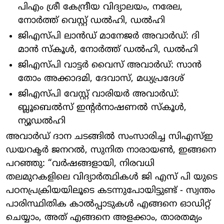
പിഎം ശ്രീ കേന്ദ്രീയ വിദ്യാലയം, നരേല,
നോർത്ത് വെസ്റ്റ് ഡൽഹി, ഡൽഹി
ജിഎസ്പി ലാൻഡ് മാനേജർ അവാർഡ്: ദി
മാൻ സ്കൂൾ, നോർത്ത് ഡൽഹി, ഡൽഹി
ജിഎസ്പി വാട്ടർ വൈസ് അവാർഡ്: സാൻ
തോം അക്കാദമി, ദേവാസ്, മധ്യപ്രദേശ്
ജിഎസ്പി വേസ്റ്റ് വാരിയർ അവാർഡ്:
ബ്ലൂബെൽസ് ഇന്റർനാഷണൽ സ്കൂൾ,
ന്യൂഡൽഹി
അവാർഡ് ദാന ചടങ്ങിൽ സംസാരിച്ച സിഎസ്ഇ
ഡയറക്ടർ ജനറൽ, സുനിത നാരായൺ, ഇങ്ങനെ
പറഞ്ഞു: “വർഷങ്ങളായി, നിരവധി
തലമുറകളിലെ വിദ്യാർത്ഥികൾ ജി എസ് പി യുടെ
പഠനപ്രക്രിയയിലൂടെ കടന്നുപോയിട്ടുണ്ട് - സ്വന്തം
പാരിസ്ഥിതിക കാൽപ്പാടുകൾ എങ്ങനെ ഓഡിറ്റ്
ചെയ്യാം, അത് എങ്ങനെ അളക്കാം, താരതമ്യം