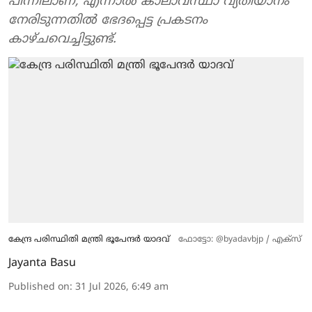
പിന്നിലാണ്; എന്നാൽ കാലാവസ്ഥാ വ്യതിയാനം
നേരിടുന്നതിൽ ഭേദപ്പെട്ട പ്രകടനം
കാഴ്ചവെച്ചിട്ടുണ്ട്.
കേന്ദ്ര പരിസ്ഥിതി മന്ത്രി ഭൂപേന്ദർ യാദവ്
ഫോട്ടോ: @byadavbjp / എക്സ്
Jayanta Basu
Published on
:
31 Jul 2026, 6:49 am