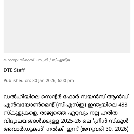
ഫോട്ടോ: വികാസ് ചൗധരി / സിഎസ്ഇ
DTE Staff
Published on
:
30 Jan 2026, 6:00 pm
ഡൽഹിയിലെ സെന്റർ ഫോർ സയൻസ് ആൻഡ്
എൻവയോൺമെന്റ് (സി‌എസ്‌ഇ) ഇന്ത്യയിലെ 433
സ്‌കൂളുകളെ, രാജ്യത്തെ ഏറ്റവും നല്ല ഹരിത
വിദ്യാലയങ്ങൾക്കുള്ള 2025-26 ലെ 'ഗ്രീൻ സ്‌കൂൾ
അവാർഡുകൾ' നൽകി ഇന്ന് (ജനുവരി 30, 2026)