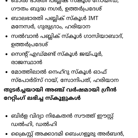
ബാൽ ഭാരതി പബ്ലിക് സ്കൂൾ നോയിഡ,
ഗൗതം ബുദ്ധ നഗർ, ഉത്തർപ്രദേശ്
ബാലഭാരതി പബ്ലിക് സ്കൂൾ IMT
മനേസർ, ഗുരുഗ്രാം, ഹരിയാന
സൽവാൻ പബ്ലിക് സ്കൂൾ ഗാസിയാബാദ്,
ഉത്തർപ്രദേശ്
സെൻ്റ് എഡ്മണ്ട് സ്കൂൾ ജയ്പൂർ,
രാജസ്ഥാൻ
മോത്തിലാൽ നെഹ്‌റു സ്കൂൾ ഓഫ്
സ്‌പോർട്‌സ് റായ്, സോനിപത്, ഹരിയാന
തുടർച്ചയായി അഞ്ച് വർഷമായി ഗ്രീൻ
റേറ്റിംഗ്
ലഭിച്ച സ്കൂളുകൾ
ബിർള വിദ്യാ നികേതൻ സൗത്ത് ഈസ്റ്റ്
ഡൽഹി, ഡൽഹി
ക്രൈസ്റ്റ് അക്കാദമി ബെംഗളൂരു അർബൻ,