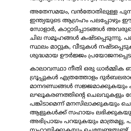
അതേസമയം, വൻതോതിലുള്ള പുനര
ഇന്ത്യയുടെ ആഗ്രഹം പലപ്പോഴും
സോളാർ, കാറ്റാടിപ്പാടങ്ങൾ അവരു
ചില സമൂഹങ്ങൾ കഷ്ടപ്പെടുന്നു. 
സ്ഥലം മാറ്റുക, വീടുകൾ നഷ്ടപ്പെടുക
ശുദ്ധമായ ഊർജ്ജം പ്രയോജനപ്പെട
കാലാവസ്ഥാ നീതി ഒരു ധാർമ്മിക ബ
ഗ്രൂപ്പുകൾ എത്രത്തോളം ദുർബലരാണ
മാനദണ്ഡങ്ങൾ സജ്ജമാക്കുകയും 
ലഘൂകരണത്തിന്റെ ചെലവുകളും നേട
പങ്കിടാമെന്ന് മനസിലാക്കുകയും ച
ആളുകൾക്ക് സഹായം ലഭിക്കുകയു
അഭിപ്രായം പറയുകയും മാത്രമല്ല,
സഹായിക്കുകയും ചെയ്യേണ്ടതുണ്ട്.