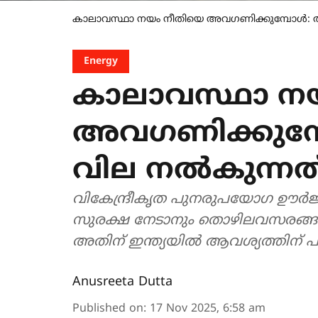
കാലാവസ്ഥാ നയം നീതിയെ അവഗണിക്കുമ്പോൾ: 
Energy
കാലാവസ്ഥാ ന
അവഗണിക്കുമ്
വില നൽകുന്നത
വികേന്ദ്രീകൃത പുനരുപയോഗ ഊർജ്
സുരക്ഷ നേടാനും തൊഴിലവസരങ്ങൾ 
അതിന് ഇന്ത്യയിൽ ആവശ്യത്തിന് പണം
Anusreeta Dutta
Published on
:
17 Nov 2025, 6:58 am