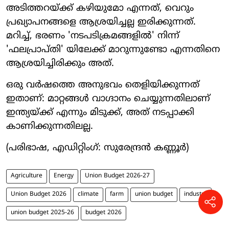
അടിത്തറയ്ക്ക് കഴിയുമോ എന്നത്, വെറും
പ്രഖ്യാപനങ്ങളെ ആശ്രയിച്ചല്ല ഇരിക്കുന്നത്.
മറിച്ച്, ഭരണം 'നടപടിക്രമങ്ങളിൽ' നിന്ന്
'ഫലപ്രാപ്തി' യിലേക്ക് മാറുന്നുണ്ടോ എന്നതിനെ
ആശ്രയിച്ചിരിക്കും അത്.
ഒരു വർഷത്തെ അനുഭവം തെളിയിക്കുന്നത്
ഇതാണ്: മാറ്റങ്ങൾ വാഗ്ദാനം ചെയ്യുന്നതിലാണ്
ഇന്ത്യയ്ക്ക് എന്നും മിടുക്ക്, അത് നടപ്പാക്കി
കാണിക്കുന്നതിലല്ല.
(പരിഭാഷ, എഡിറ്റിംഗ്: സുരേന്ദ്രൻ കണ്ണൂർ)
Agriculture
Energy
Union Budget 2026-27
Union Budget 2026
climate
farm
union budget
industry
union budget 2025-26
budget 2026