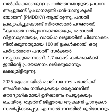
നൽകിക്കൊണ്ടുള്ള പ്രവർത്തനങ്ങളുടെ പ്രധാന
അച്ചുതണ്ട് 'പ്രധാനമന്ത്രി ധൻ-ധാന്യ കൃഷി
യോജന' (PMDDKY) ആയിരുന്നു. പദ്ധതി
പ്രഖ്യാപിച്ചുകൊണ്ട് സീതാരാമൻ പറഞ്ഞത്,
"കുറഞ്ഞ ഉൽപ്പാദനക്ഷമതയും, ശരാശരി
വിളസാന്ദ്രതയും, വായ്പാ ലഭ്യതയിൽ പിന്നോക്കം
നിൽക്കുന്നതുമായ 100 ജില്ലകൾക്കായി ഒരു
പരിവർത്തന പദ്ധതി" സർക്കാർ
നടപ്പാക്കുമെന്നാണ്. 1.7 കോടി കർഷകർക്ക്
ഇതിന്റെ പ്രയോജനം ലഭിക്കുമെന്നും
ലക്ഷ്യമിട്ടിരുന്നു.
2025 ജൂലൈയിൽ മന്ത്രിസഭ ഈ പദ്ധതിക്ക്
അംഗീകാരം നൽകുകയും ഒക്ടോബറിൽ
ഔദ്യോഗികമായി ഉദ്ഘാടനം ചെയ്യുകയും
ചെയ്തു. തുടർന്ന് ജില്ലാതല ആക്ഷൻ പ്ലാനുകൾ
സമർപ്പിക്കപ്പെട്ടു. എന്നാൽ ഇവയിൽ ഭൂരിഭാഗവും