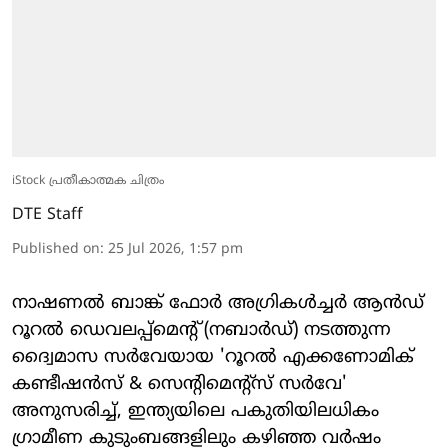
iStock പ്രതീകാത്മക ചിത്രം
DTE Staff
Published on
:
25 Jul 2026, 1:57 pm
നാഷണൽ ബാങ്ക് ഫോർ അഗ്രികൾച്ചർ ആൻഡ്
റൂറൽ ഡെവലപ്പ്‌മെന്റ് (നബാർഡ്) നടത്തുന്ന
ദ്വൈമാസ സർവേയായ 'റൂറൽ എക്കണോമിക്
കണ്ടീഷൻസ് & സെന്റിമെന്റ്സ് സർവേ'
അനുസരിച്ച്, ഇന്ത്യയിലെ പകുതിയിലധികം
ഗ്രാമീണ കുടുംബങ്ങളിലും കഴിഞ്ഞ വർഷം