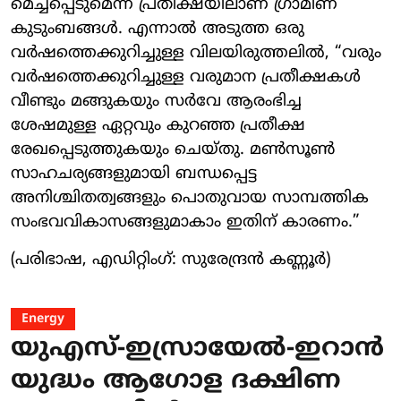
മെച്ചപ്പെടുമെന്ന പ്രതീക്ഷയിലാണ് ഗ്രാമീണ
കുടുംബങ്ങൾ. എന്നാൽ അടുത്ത ഒരു
വർഷത്തെക്കുറിച്ചുള്ള വിലയിരുത്തലിൽ, “വരും
വർഷത്തെക്കുറിച്ചുള്ള വരുമാന പ്രതീക്ഷകൾ
വീണ്ടും മങ്ങുകയും സർവേ ആരംഭിച്ച
ശേഷമുള്ള ഏറ്റവും കുറഞ്ഞ പ്രതീക്ഷ
രേഖപ്പെടുത്തുകയും ചെയ്തു. മൺസൂൺ
സാഹചര്യങ്ങളുമായി ബന്ധപ്പെട്ട
അനിശ്ചിതത്വങ്ങളും പൊതുവായ സാമ്പത്തിക
സംഭവവികാസങ്ങളുമാകാം ഇതിന് കാരണം.”
(പരിഭാഷ, എഡിറ്റിംഗ്: സുരേന്ദ്രൻ കണ്ണൂർ)
Energy
യുഎസ്-ഇസ്രായേൽ-ഇറാൻ
യുദ്ധം ആഗോള ദക്ഷിണ