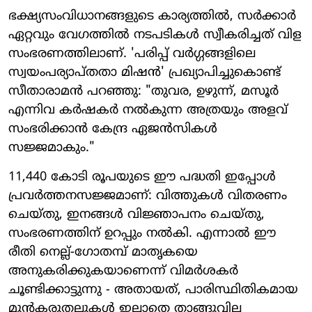
ഭക്ഷ്യസംവിധാനങ്ങളുടെ കാര്യത്തിൽ, സർക്കാർ
ഏറ്റവും വേഗത്തിൽ നടപടികൾ സ്വീകരിച്ചത് വിള
സംഭരണത്തിലാണ്. 'പരിപ്പ് വർഗ്ഗങ്ങളിലെ
സ്വയംപര്യാപ്തതാ മിഷൻ' പ്രഖ്യാപിച്ചുകൊണ്ട്
സീതാരാമൻ പറഞ്ഞു: "തുവര, ഉഴുന്ന്, മസൂർ
എന്നിവ കർഷകർ നൽകുന്ന അത്രയും അളവ്
സംഭരിക്കാൻ കേന്ദ്ര ഏജൻസികൾ
സജ്ജമാകും."
11,440 കോടി രൂപയുടെ ഈ പദ്ധതി ഇപ്പോൾ
പ്രവർത്തനസജ്ജമാണ്: വിത്തുകൾ വിതരണം
ചെയ്തു, ഇനങ്ങൾ വിജ്ഞാപനം ചെയ്തു,
സംഭരണത്തിന് ഉറപ്പും നൽകി. എന്നാൽ ഈ
രീതി നെല്ല്-ഗോതമ്പ് മാതൃകയെ
അനുകരിക്കുകയാണെന്ന് വിമർശകർ
ചൂണ്ടിക്കാട്ടുന്നു - അതായത്, പാരിസ്ഥിതികമായ
മുൻകരുതലുകൾ ഇല്ലാതെ താങ്ങുവില