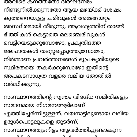
അവിടെ കനത്തതോ ദീർഘനേരം
നീണ്ടുനിൽക്കുന്നതോ ആയ മഴയ്ക്ക് ശേഷം
കുത്തനെയുള്ള ചരിവുകൾ അങ്ങേയറ്റം
അസ്ഥിരമായി തീരുന്നു. ആവശ്യത്തിന് താങ്ങ്
ഭിത്തികൾ കെട്ടാതെ മലഞ്ചെരിവുകൾ
വെട്ടിയെടുക്കുമ്പോഴോ, പ്രകൃതിദത്ത
ജലപാതകൾ തടസ്സപ്പെടുത്തുമ്പോഴോ,
നിർമ്മാണ പ്രവർത്തനങ്ങൾ ഭൂപ്രകൃതിയുടെ
സ്ഥിരതയെ തകർക്കുമ്പോഴോ ഇതിന്റെ
അപകടസാധ്യത വളരെ വലിയ തോതിൽ
വർദ്ധിക്കുന്നു.
സംസ്ഥാനത്തിന്റെ സ്വന്തം വിദഗ്ദ്ധ സമിതികളും
സമാനമായ നിഗമനങ്ങളിലാണ്
എത്തിച്ചേർന്നിട്ടുള്ളത്. വയനാട്ടിലുണ്ടായ വലിയ
ഉരുൾപൊട്ടലുകളെ തുടർന്ന്,
സംസ്ഥാനത്തുടനീളം ആവർത്തിച്ചുണ്ടാകുന്ന