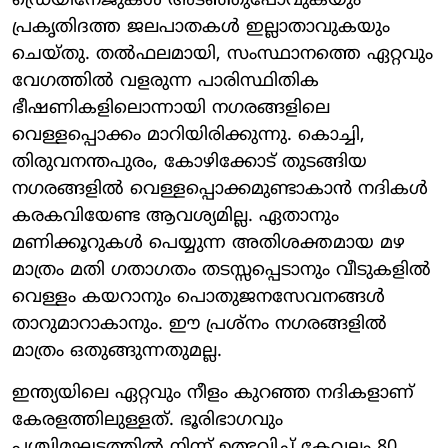
ഡ്രെയിനേജുകൾ അടഞ്ഞുപോവുകയും
പ്രകൃതിദത്ത ജലപാതകൾ ഇല്ലാതാവുകയും
ചെയ്തു. തൽഫലമായി, സംസ്ഥാനത്തെ ഏറ്റവും
വേഗത്തിൽ വളരുന്ന പാരിസ്ഥിതിക
ഭീഷണികളിലൊന്നായി നഗരങ്ങളിലെ
വെള്ളപ്പൊക്കം മാറിയിരിക്കുന്നു. കൊച്ചി,
തിരുവനന്തപുരം, കോഴിക്കോട് തുടങ്ങിയ
നഗരങ്ങളിൽ വെള്ളപ്പൊക്കമുണ്ടാകാൻ നദികൾ
കരകവിയേണ്ട ആവശ്യമില്ല. ഏതാനും
മണിക്കൂറുകൾ പെയ്യുന്ന അതിശക്തമായ മഴ
മാത്രം മതി ഗതാഗതം തടസ്സപ്പെടാനും വീടുകളിൽ
വെള്ളം കയറാനും പൊതുജനസേവനങ്ങൾ
താറുമാറാകാനും. ഈ പ്രശ്നം നഗരങ്ങളിൽ
മാത്രം ഒതുങ്ങുന്നതുമല്ല.
ഇന്ത്യയിലെ ഏറ്റവും നീളം കുറഞ്ഞ നദികളാണ്
കേരളത്തിലുള്ളത്. ഭൂരിഭാഗവും
പശ്ചിമഘട്ടത്തിൽ നിന്ന് ഉത്ഭവിച്ച് കേവലം 80