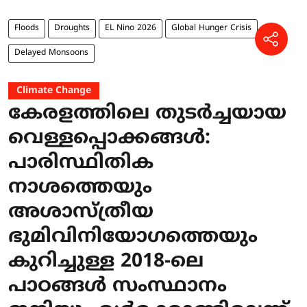
Floods
Droughts
EL Nino 2026
Global Hunger Crisis
Delayed Monsoons
Climate Change
കേരളത്തിലെ തുടർച്ചയായ
വെള്ളപ്പൊക്കങ്ങൾ:
പാരിസ്ഥിതിക
നാശത്തെയും
അശാസ്ത്രീയ
ഭുമിവിനിയോഗത്തെയും
കുറിച്ചുള്ള 2018-ലെ
പാഠങ്ങൾ സംസ്ഥാനം