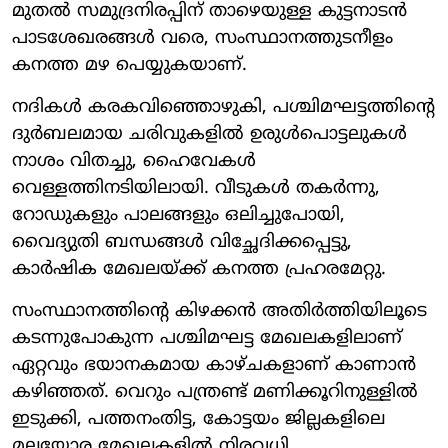
മുതൽ സമുദ്രനിരപ്പിന് താഴെയുള്ള കുട്ടനാടൻ
പാടശേഖരങ്ങൾ വരെ, സംസ്ഥാനത്തുടനീളം
കനത്ത മഴ പെയ്യുകയാണ്.
നദികൾ കരകവിഞ്ഞൊഴുകി, പശ്ചിമഘട്ടത്തിന്റെ
ദുർബലമായ ചരിവുകളിൽ ഉരുൾപൊട്ടലുകൾ
നാശം വിതച്ചു, ഹൈവേകൾ
വെള്ളത്തിനടിയിലായി. വീടുകൾ തകർന്നു,
റോഡുകളും പാലങ്ങളും ഒലിച്ചുപോയി,
വൈദ്യുതി ബന്ധങ്ങൾ വിച്ഛേദിക്കപ്പെട്ടു,
കാർഷിക മേഖലയ്ക്ക് കനത്ത പ്രഹരമേറ്റു.
സംസ്ഥാനത്തിന്റെ കിഴക്കൻ അതിർത്തിയിലൂടെ
കടന്നുപോകുന്ന പശ്ചിമഘട്ട മേഖലകളിലാണ്
ഏറ്റവും ഭയാനകമായ കാഴ്ചകളാണ് കാണാൻ
കഴിഞ്ഞത്. വെറും പന്ത്രണ്ട് മണിക്കൂറിനുള്ളിൽ
ഇടുക്കി, പത്തനംതിട്ട, കോട്ടയം ജില്ലകളിലെ
മലയോര മേഖലകളിൽ നിരവധി