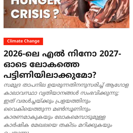
Climate Change
2026-ലെ എൽ നിനോ 2027-
ഓടെ ലോകത്തെ
പട്ടിണിയിലാക്കുമോ?
സമുദ്ര താപനില ഉയരുന്നതിനനുസരിച്ച് ആഗോള
കാലാവസ്ഥാ വ്യതിയാനങ്ങൾ സംഭവിക്കുന്നു;
ഇത് വരൾച്ചയ്ക്കും പ്രളയത്തിനും
വൈകിയെത്തുന്ന മൺസൂണിനും
കാരണമാകുകയും ലോകമെമ്പാടുമുള്ള
കാർഷിക മേഖലയെ തകിടം മറിക്കുകയും