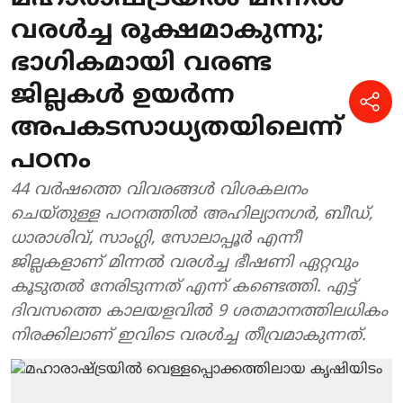
വരൾച്ച രൂക്ഷമാകുന്നു;
ഭാഗികമായി വരണ്ട
ജില്ലകൾ ഉയർന്ന
അപകടസാധ്യതയിലെന്ന്
പഠനം
44 വർഷത്തെ വിവരങ്ങൾ വിശകലനം
ചെയ്തുള്ള പഠനത്തിൽ അഹില്യാനഗർ, ബീഡ്,
ധാരാശിവ്, സാംഗ്ലി, സോലാപ്പൂർ എന്നീ
ജില്ലകളാണ് മിന്നൽ വരൾച്ച ഭീഷണി ഏറ്റവും
കൂടുതൽ നേരിടുന്നത് എന്ന് കണ്ടെത്തി. എട്ട്
ദിവസത്തെ കാലയളവിൽ 9 ശതമാനത്തിലധികം
നിരക്കിലാണ് ഇവിടെ വരൾച്ച തീവ്രമാകുന്നത്.