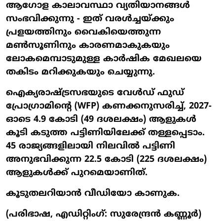
ആഗോള കാലാവസ്ഥാ വ്യതിയാനങ്ങൾ
സംഭവിക്കുന്നു - ഇത് വരൾച്ചയ്ക്കും
പ്രളയത്തിനും വൈകിയെത്തുന്ന
മൺസൂണിനും കാരണമാകുകയും
ലോകമെമ്പാടുമുള്ള കാർഷിക മേഖലയെ
തകിടം മറിക്കുകയും ചെയ്യുന്നു.
ഐക്യരാഷ്ട്രസഭയുടെ വേൾഡ് ഫുഡ്
പ്രോഗ്രാമിന്റെ (WFP) കണക്കനുസരിച്ച്, 2027-
ഓടെ 4.9 കോടി (49 ദശലക്ഷം) ആളുകൾ
കൂടി കടുത്ത പട്ടിണിയിലേക്ക് തള്ളപ്പെടാം.
45 രാജ്യങ്ങളിലായി നിലവിൽ പട്ടിണി
അനുഭവിക്കുന്ന 22.5 കോടി (225 ദശലക്ഷം)
ആളുകൾക്ക് പുറമെയാണിത്.
കൂടുതലറിയാൻ വീഡിയോ കാണുക.
(പരിഭാഷ, എഡിറ്റിംഗ്: സുരേന്ദ്രൻ കണ്ണൂർ)