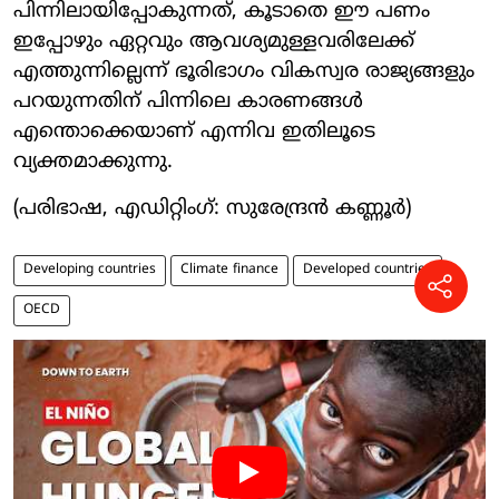
പിന്നിലായിപ്പോകുന്നത്, കൂടാതെ ഈ പണം
ഇപ്പോഴും ഏറ്റവും ആവശ്യമുള്ളവരിലേക്ക്
എത്തുന്നില്ലെന്ന് ഭൂരിഭാഗം വികസ്വര രാജ്യങ്ങളും
പറയുന്നതിന് പിന്നിലെ കാരണങ്ങൾ
എന്തൊക്കെയാണ് എന്നിവ ഇതിലൂടെ
വ്യക്തമാക്കുന്നു.
(പരിഭാഷ, എഡിറ്റിംഗ്: സുരേന്ദ്രൻ കണ്ണൂർ)
Developing countries
Climate finance
Developed countries
OECD