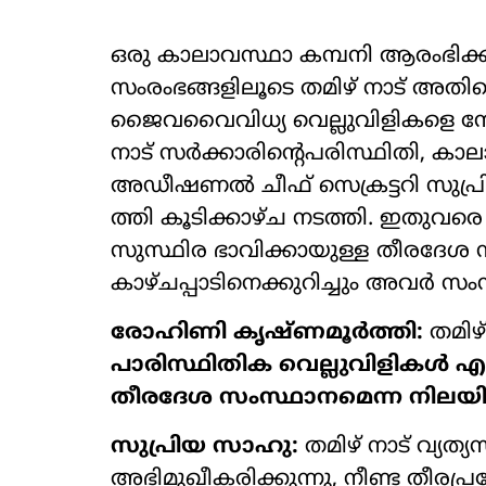
ഒരു കാലാവസ്ഥാ കമ്പനി ആരംഭിക്ക
സംരംഭങ്ങളിലൂടെ തമിഴ് നാട് അതിന
ജൈവവൈവിധ്യ വെല്ലുവിളികളെ ന
നാട് സർക്കാരിന്റെപരിസ്ഥിതി, കാല
അഡീഷണൽ ചീഫ് സെക്രട്ടറി സുപ്
ത്തി കൂടിക്കാഴ്ച നടത്തി. ഇതുവര
സുസ്ഥിര ഭാവിക്കായുള്ള തീരദേശ
കാഴ്ചപ്പാടിനെക്കുറിച്ചും അവർ സംസ
രോഹിണി കൃഷ്ണമൂർത്തി:
തമിഴ്
പാരിസ്ഥിതിക വെല്ലുവിളികൾ എന്
തീരദേശ സംസ്ഥാനമെന്ന നിലയ
സുപ്രിയ സാഹു:
തമിഴ് നാട് വ്യത
അഭിമുഖീകരിക്കുന്നു, നീണ്ട തീരപ്