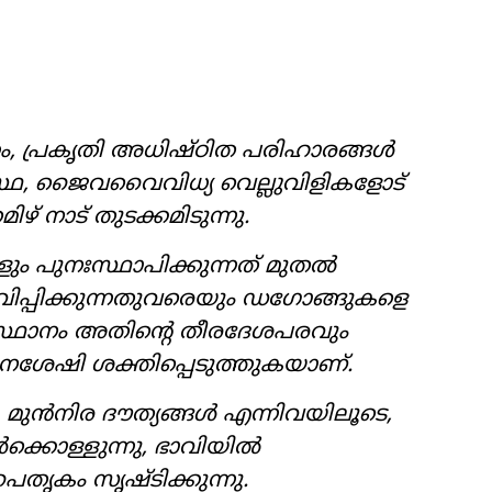
തം, പ്രകൃതി അധിഷ്ഠിത പരിഹാരങ്ങൾ
ാവസ്ഥ, ജൈവവൈവിധ്യ വെല്ലുവിളികളോട്
് നാട് തുടക്കമിടുന്നു.
കളും പുനഃസ്ഥാപിക്കുന്നത് മുതൽ
ിപ്പിക്കുന്നതുവരെയും ഡഗോങ്ങുകളെ
സ്ഥാനം അതിന്റെ തീരദേശപരവും
ശേഷി ശക്തിപ്പെടുത്തുകയാണ്.
പനി, മുൻനിര ദൗത്യങ്ങൾ എന്നിവയിലൂടെ,
്കൊള്ളുന്നു, ഭാവിയിൽ
ൈതൃകം സൃഷ്ടിക്കുന്നു.