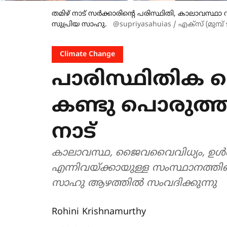
തമിഴ് നാട് സർക്കാരിന്റെ പരിസ്ഥിതി, കാലാവസ്
സുപ്രിയ സാഹു.
@supriyasahuias / എക്സ് (മുമ്പ് ട്വ
Climate Change
പാരിസ്ഥിതിക വെ
കണ്ടു പൊരുത്തപ
നാട്
കാലാവസ്ഥ, ജൈവവൈവിധ്യം, ഉൾക്
എന്നിവയ്ക്കായുള്ള സംസ്ഥാനത്തിന്
സാഹു ആഴത്തിൽ സംവദിക്കുന്നു
Rohini Krishnamurthy