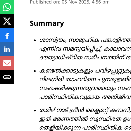
Published on
:
05 Nov 2025, 4:56 pm
Summary
ശാസ്ത്രം, സാമൂഹിക പങ്കാളിത്
എന്നിവ സമന്വയിപ്പിച്ച്, കാല
ദൗത്യാധിഷ്ഠിത സമീപനത്തിന് തമിഴ
കണ്ടൽക്കാടുകളും പവിഴപ്പുറ്റു
നീലഗിരി താഹറിനെ പുനരുജ്ജീവ
സംരക്ഷിക്കുന്നതുവരെയും സം
പാരിസ്ഥിതികവുമായ അതിജീവന
തമിഴ് നാട് ഗ്രീൻ ക്ലൈമറ്റ് കമ്
ഇത് ഭരണത്തിൽ സുസ്ഥിരത ഉൾക
തെളിയിക്കുന്ന പാരിസ്ഥിതിക പ