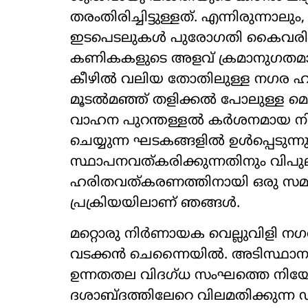
തരംതിരിച്ചിട്ടുള്ളത്. എന്നിരുന്ന
ഇടപെടലുകൾ പുരോഗതി കൈവരിച്ചു, പ്
കണികകളുടെ അളവ് ക്രമാനുഗതമായി 
കീഴിൽ വലിയ തോതിലുള്ള നഗര ഹ
മൂടൽമഞ്ഞ് തളിക്കൽ പോലുള്ള മെച്
വാഹന പുറന്തള്ളൽ കർശനമായ നി
ചെയ്യുന്ന ഘടകങ്ങളിൽ ഉൾപ്പെടുന്
സ്ഥാപനവത്കരിക്കുന്നതിനും വിപു
ഹരിതവത്കരണത്തിനായി ഒരു സമർപ്പ
പ്രക്രിയയിലാണ് ഞങ്ങൾ.
മറ്റൊരു നിർണായക വെല്ലുവിളി നഗരത
വടക്കൻ ചെന്നൈയിൽ. അടിസ്ഥാന
ഉന്നതതല വിദഗ്ധ സംഘത്തെ നിയോ
ദശാബ്ദത്തിലേറെ വിലമതിക്കുന്ന 