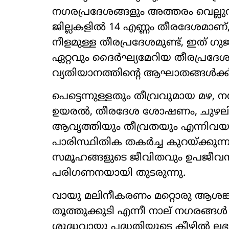
നഗരപ്രദേശങ്ങളും അത്തരം വെല്ലുവി
ജില്ലകളിൽ 14 എണ്ണം തീരദേശമാണ്,
നീളമുള്ള തീരപ്രദേശമുണ്ട്, ഇത് 
ഏറ്റവും ദൈർഘ്യമേറിയ തീരപ്രദേ
വ്യതിയാനത്തിന്റെ ആഘാതങ്ങൾക്ക് നമ
പെട്ടെന്നുള്ളതും തീവ്രവുമായ മഴ, നഗര 
ഉയരൽ, തീരദേശ ശോഷണം, ചുഴലിക്കാ
ആവൃത്തിയും തീവ്രതയും എന്നിവയാണ്
പാരിസ്ഥിതിക തകർച്ച കുറയ്ക്കുന്
സമൂഹങ്ങളുടെ ജീവിതവും ഉപജീവനമാ
പരിഗണനയായി തുടരുന്നു.
വായു മലിനീകരണം മറ്റൊരു ആശങ്കയാ
തൂത്തുക്കുടി എന്നീ നാല് നഗരങ്ങൾ 
ശുദ്ധവായു പദ്ധതിയുടെ കീഴിൽ ലഭ്