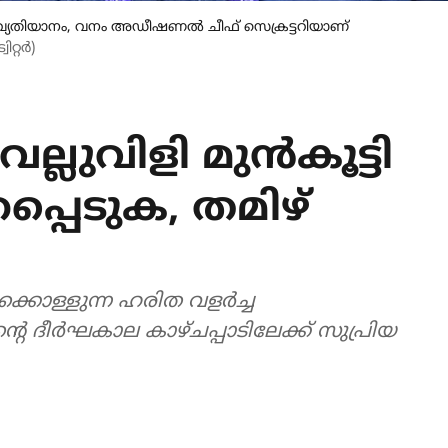
ഥാ വ്യതിയാനം, വനം അഡീഷണൽ ചീഫ് സെക്രട്ടറിയാണ്
ിറ്റർ)
ല്ലുവിളി മുൻകൂട്ടി
്പെടുക, തമിഴ്
കൊള്ളുന്ന ഹരിത വളർച്ച
റെ ദീർഘകാല കാഴ്ചപ്പാടിലേക്ക് സുപ്രിയ