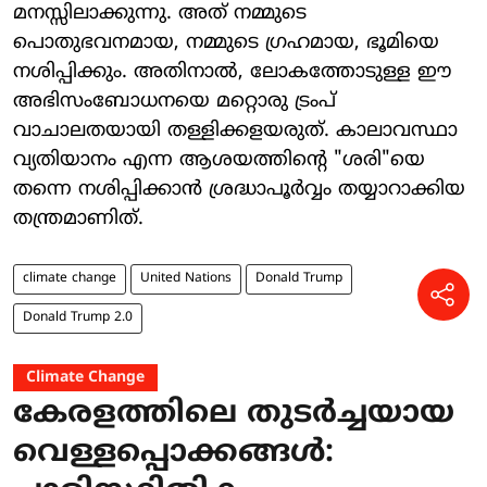
മനസ്സിലാക്കുന്നു. അത് നമ്മുടെ
പൊതുഭവനമായ, നമ്മുടെ ഗ്രഹമായ, ഭൂമിയെ
നശിപ്പിക്കും. അതിനാൽ, ലോകത്തോടുള്ള ഈ
അഭിസംബോധനയെ മറ്റൊരു ട്രംപ്
വാചാലതയായി തള്ളിക്കളയരുത്. കാലാവസ്ഥാ
വ്യതിയാനം എന്ന ആശയത്തിന്റെ "ശരി"യെ
തന്നെ നശിപ്പിക്കാൻ ശ്രദ്ധാപൂർവ്വം തയ്യാറാക്കിയ
തന്ത്രമാണിത്.
climate change
United Nations
Donald Trump
Donald Trump 2.0
Climate Change
കേരളത്തിലെ തുടർച്ചയായ
വെള്ളപ്പൊക്കങ്ങൾ: