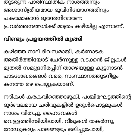
തുടരുന്ന പാരിസ്ഥിതിക നാശത്തിനും
അശാസ്ത്രീയമായ ഭൂവിനിയോഗത്തിനും
പകരമാകാൻ ദുരന്തനിവാരണ
പ്രവർത്തനങ്ങൾക്ക് മാത്രം കഴിയില്ല എന്നാണ്.
വീണ്ടും പ്രളയത്തിൽ മുങ്ങി
കഴിഞ്ഞ നാല് ദിവസമായി, കർണാടക
അതിർത്തിയോട് ചേർന്നുള്ള വടക്കൻ ജില്ലകൾ
മുതൽ സമുദ്രനിരപ്പിന് താഴെയുള്ള കുട്ടനാടൻ
പാടശേഖരങ്ങൾ വരെ, സംസ്ഥാനത്തുടനീളം
കനത്ത മഴ പെയ്യുകയാണ്.
നദികൾ കരകവിഞ്ഞൊഴുകി, പശ്ചിമഘട്ടത്തിന്റെ
ദുർബലമായ ചരിവുകളിൽ ഉരുൾപൊട്ടലുകൾ
നാശം വിതച്ചു, ഹൈവേകൾ
വെള്ളത്തിനടിയിലായി. വീടുകൾ തകർന്നു,
റോഡുകളും പാലങ്ങളും ഒലിച്ചുപോയി,