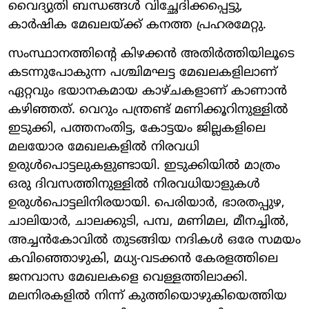
വൈദ്യുതി ബന്ധങ്ങൾ വിച്ഛേദിക്കപ്പെട്ടു,
കാർഷിക മേഖലയ്ക്ക് കനത്ത പ്രഹരമേറ്റു.
സംസ്ഥാനത്തിന്റെ കിഴക്കൻ അതിർത്തിയിലൂടെ
കടന്നുപോകുന്ന പശ്ചിമഘട്ട മേഖലകളിലാണ്
ഏറ്റവും ഭയാനകമായ കാഴ്ചകളാണ് കാണാൻ
കഴിഞ്ഞത്. വെറും പന്ത്രണ്ട് മണിക്കൂറിനുള്ളിൽ
ഇടുക്കി, പത്തനംതിട്ട, കോട്ടയം ജില്ലകളിലെ
മലയോര മേഖലകളിൽ നിരവധി
ഉരുൾപൊട്ടലുകളുണ്ടായി. ഇടുക്കിയിൽ മാത്രം
ഒരു ദിവസത്തിനുള്ളിൽ നിരവധിയാളുകൾ
ഉരുൾപൊട്ടലിനിരയായി. പെരിയാർ, ഭാരതപ്പുഴ,
ചാലിയാർ, ചാലക്കുടി, പമ്പ, മണിമല, മീനച്ചിൽ,
അച്ചൻകോവിൽ തുടങ്ങിയ നദികൾ ഒരേ സമയം
കവിഞ്ഞൊഴുകി, മധ്യ-വടക്കൻ കേരളത്തിലെ
ജനവാസ മേഖലകളെ വെള്ളത്തിലാക്കി.
മലനിരകളിൽ നിന്ന് കുത്തിയൊഴുകിയെത്തിയ