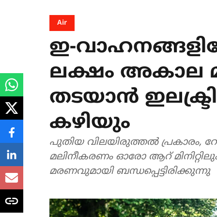
Air
ഇ-വാഹനങ്ങളിലേക
ലക്ഷം അകാല
തടയാൻ ഇലക്ട്ര
കഴിയും
പുതിയ വിലയിരുത്തൽ പ്രകാരം, റ
മലിനീകരണം ഓരോ ആറ് മിനിറ്റിലു
മരണവുമായി ബന്ധപ്പെട്ടിരിക്കുന്നു