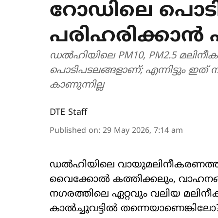
റോഡിലെ പൊടി
പരിഹരിക്കാൻ 
ഡൽഹിയിലെ PM10, PM2.5 മലിനീ
പൊടിപടലങ്ങളാണ്; എന്നിട്ടും ഇത് നി
കാണുന്നില്ല
DTE Staff
Published on
:
29 May 2026, 7:14 am
ഡൽഹിയിലെ വായുമലിനീകരണത്തിന് പ
വൈക്കോൽ കത്തിക്കലും, വാഹനങ്
നഗരത്തിലെ ഏറ്റവും വലിയ മലിനീക
കാൽച്ചുവട്ടിൽ തന്നെയാണെങ്കിലോ