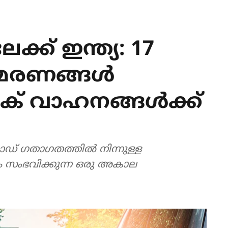
്ക് ഇന്ത്യ: 17
 മരണങ്ങൾ
ിക് വാഹനങ്ങൾക്ക്
ോഡ് ഗതാഗതത്തിൽ നിന്നുള്ള
ം സംഭവിക്കുന്ന ഒരു അകാല