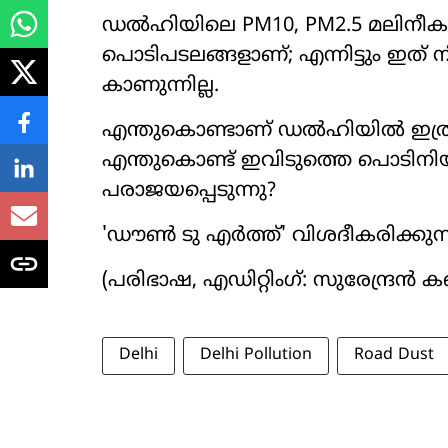
ഡൽഹിയിലെ PM10, PM2.5 മലിനീ
പൊടിപടലങ്ങളാണ്; എന്നിട്ടും ഇത് നി
കാണുന്നില്ല.
എന്തുകൊണ്ടാണ് ഡൽഹിയിൽ ഇത്ര
എന്തുകൊണ്ട് ഇവിടുത്തെ പൊടിനി
പരാജയപ്പെടുന്നു?
'ഡൗൺ ടു എർത്ത്' വിശദീകരിക്കുന്ന
(പരിഭാഷ, എഡിറ്റിംഗ്: സുരേന്ദ്രൻ കണ
Delhi
Delhi Pollution
Road Dust