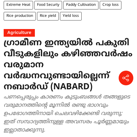
Extreme Heat
Food Securty
Paddy Cultivation
Crop loss
Rice production
Rice yield
Yield loss
Agriculture
ഗ്രാമീണ ഇന്ത്യയിൽ പകുതി
വീടുകളിലും കഴിഞ്ഞവർഷം
വരുമാന
വർദ്ധനവുണ്ടായില്ലെന്ന്
നബാർഡ് (NABARD)
പണപ്പെരുപ്പം കാരണം കുടുംബങ്ങൾ തങ്ങളുടെ
വരുമാനത്തിന്റെ മൂന്നിൽ രണ്ടു ഭാഗവും
ഉപഭോഗത്തിനായി ചെലവഴിക്കേണ്ടി വരുന്നു;
ഇത് സമ്പാദ്യത്തിനുള്ള അവസരം പൂർണ്ണമായും
ഇല്ലാതാക്കുന്നു.