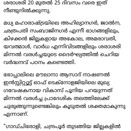
ശരാശരി 20 മുതൽ 25 ദിവസം വരെ ഇത്
നീണ്ടുനിൽക്കുന്നു.
മധ്യ മഹാരാഷ്ട്രയിലെ അഹില്യാനഗർ, ജാൽന,
ഛത്രപതി സംബാജിനഗർ എന്നീ ഭാഗങ്ങളിലും,
കിഴക്കൻ ജില്ലകളായ അകോല, അമരാവതി,
യവത്മാൾ, വാർധ എന്നിവിടങ്ങളിലും ശരാശരി
മിന്നൽ വരൾച്ചയുടെ ദൈർഘ്യത്തിൽ ചെറിയ
വർദ്ധനവ് പഠനം കണ്ടെത്തി.
ഭോപ്പാലിലെ മൗലാനാ ആസാദ് നാഷണൽ
ഇൻസ്റ്റിറ്റ്യൂട്ട് ഓഫ് ടെക്നോളജിയിലെ മുഖ്യ
ഗവേഷകനായ വികാസ് പൂനിയ പറയുന്നത്
മിന്നൽ വരൾച്ച പ്രാദേശിക തലത്തിലേക്ക്
ചുരുങ്ങുന്നുണ്ടെങ്കിലും കൂടുതൽ ശക്തമാകുന്നു
എന്നാണ്.
"ഗാഡ്ചിരോളി, ചന്ദ്രപൂർ തുടങ്ങിയ ജില്ലകളിൽ