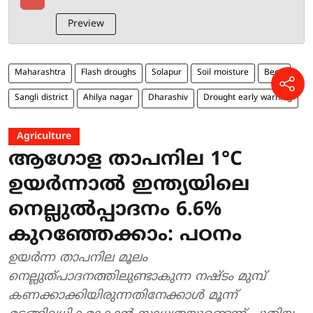
Preview
Maharashtra
Flash droughs
Solapur
Soil moisture
Beed
Sangli district
Ahilya nagar
Dharashiv
Drought early warning
Agriculture
ആഗോള താപനില 1°C
ഉയർന്നാൽ ഇന്ത്യയിലെ
നെല്ലുൽപ്പാദനം 6.6%
കുറഞ്ഞേക്കാം: പഠനം
ഉയർന്ന താപനില മൂലം
നെല്ലുത്പാദനത്തിലുണ്ടാകുന്ന നഷ്ടം മുമ്പ്
കണക്കാക്കിയിരുന്നതിനേക്കാൾ മൂന്ന്