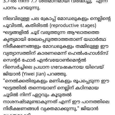
3.7-ൽ നിന്ന് 7.7 ശതമാനമായി വർദ്ധിച്ചു," എന്ന്
പഠനം പറയുന്നു.
നിലവിലുള്ള പല ക്രോപ്പ് മോഡലുകളും നെല്ലിന്റെ
പൂവിടൽ, കതിരിടൽ (reproductive stages)
ഘട്ടങ്ങളിൽ ചൂട് വരുത്തുന്ന ആഘാതത്തെ
കൃത്യമായി രേഖപ്പെടുത്താത്തതാണ് യഥാർത്ഥ
നിരീക്ഷണങ്ങളും മോഡലുകളും തമ്മിലുള്ള ഈ
വ്യത്യാസത്തിന് കാരണമെന്ന് ഹെൽംഹോൾട്സ്
സെന്റർ ഫോർ എൻവയോൺമെന്റൽ
റിസെർച്ചിലെ പ്രധാന ഗവേഷകനായ യിവെയ്
ജിയാൻ (Yiwei Jian) പറഞ്ഞു.
"നെൽക്കതിരുകളും മണികളും രൂപപ്പെടുന്ന ഈ
ഘട്ടത്തിൽ തന്നെയാണ് നെല്ലിന് കഠിനമായ
ചൂടിൽ നിന്ന് ഏറ്റവും കൂടുതൽ
നാശനഷ്ടമുണ്ടാകുന്നത് എന്ന് ഈ പഠനത്തിലെ
നിരീക്ഷണങ്ങൾ വ്യക്തമാക്കുന്നു," ജിയാൻ