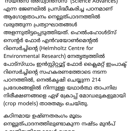
'സയൻസ് അഡ്വാൻസസ്' (Science Advances)
എന്ന ജേണലിൽ പ്രസിദ്ധീകരിച്ച പഠനമാണ്
ആഗോളതാപനം നെല്ലുത്പാദനത്തിൽ
വരുത്തുന്ന പ്രത്യാഘാതങ്ങൾ
അളന്നുതിട്ടപ്പെടുത്തിയത്. ഹെൽംഹോൾട്സ്
സെന്റർ ഫോർ എൻവയോൺമെന്റൽ
റിസെർച്ചിന്റെ (Helmholtz Centre for
Environmental Research) നേതൃത്വത്തിൽ
പോട്സ്ഡാം ഇൻസ്റ്റിറ്റ്യൂട്ട് ഫോർ ക്ലൈമറ്റ് ഇംപാക്ട്
റിസെർച്ചിന്റെ സഹകരണത്തോടെ നടന്ന
പഠനത്തിൽ, നെൽകൃഷി ചെയ്യുന്ന 214
പ്രദേശങ്ങളിൽ നിന്നുള്ള യഥാർത്ഥ താപനില
നിരീക്ഷണങ്ങളെ ഏഴ് ക്രോപ്പ് മോഡലുകളുമായി
(crop models) താരതമ്യം ചെയ്തു.
കഠിനമായ ഉഷ്ണതരംഗം മൂലം
നെല്ലുത്പാദനത്തിലുണ്ടാകുന്ന നഷ്ടം മുൻപ്