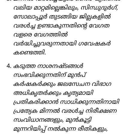
വലിയ മാറ്റമില്ലെങ്കിലും, സിന്ധുദുർഗ്,
സോലാപ്പൂർ തുടങ്ങിയ ജില്ലകളിൽ
വരൾച്ച ഉണ്ടാകുന്നതിന്റെ വേഗത
വളരെ വേഗത്തിൽ
വർദ്ധിച്ചുവരുന്നതായി ഗവേഷകർ
കണ്ടെത്തി.
കടുത്ത നാശനഷ്ടങ്ങൾ
സംഭവിക്കുന്നതിന് മുൻപ്
കർഷകർക്കും ജലസേചന വിഭാഗ
അധികൃതർക്കും കൃത്യമായി
പ്രതികരിക്കാൻ സാധിക്കുന്നതിനായി
പ്രത്യേക മിന്നൽ വരൾച്ച നിരീക്ഷണ
സംവിധാനങ്ങളും, മുൻകൂട്ടി
മുന്നറിയിപ്പ് നൽകുന്ന രീതികളും,