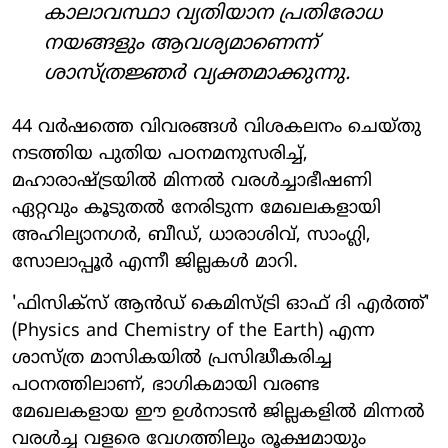
കാലാവസ്ഥാ വ്യതിയാന പ്രതിരോധ
നയങ്ങളും ആവശ്യമാണെന്ന്
ശാസ്ത്രജ്ഞർ വ്യക്തമാക്കുന്നു.
44 വർഷത്തെ വിവരങ്ങൾ വിശകലനം ചെയ്തു
നടത്തിയ പുതിയ പഠനമനുസരിച്ച്,
മഹാരാഷ്ട്രയിൽ മിന്നൽ വരൾച്ചാഭീഷണി
ഏറ്റവും കൂടുതൽ നേരിടുന്ന മേഖലകളായി
അഹില്യാനഗർ, ബീഡ്, ധാരാശിവ്, സാംഗ്ലി,
സോലാപ്പൂർ എന്നീ ജില്ലകൾ മാറി.
'ഫിസിക്സ് ആൻഡ് കെമിസ്ട്രി ഓഫ് ദി എർത്ത്'
(Physics and Chemistry of the Earth) എന്ന
ശാസ്ത്ര മാസികയിൽ പ്രസിദ്ധീകരിച്ച
പഠനത്തിലാണ്, ഭാഗികമായി വരണ്ട
മേഖലകളായ ഈ ഉൾനാടൻ ജില്ലകളിൽ മിന്നൽ
വരൾച്ച വളരെ വേഗത്തിലും രൂക്ഷമായും