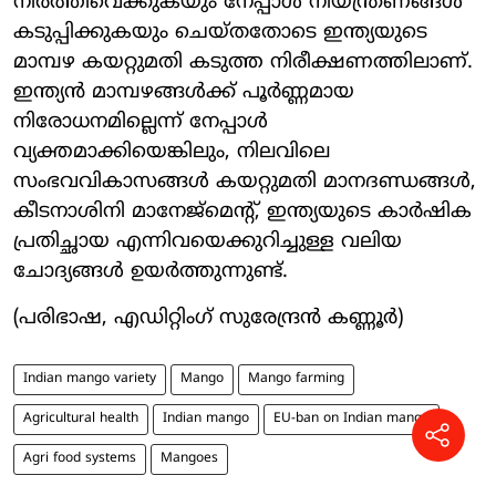
നിർത്തിവെക്കുകയും നേപ്പാൾ നിയന്ത്രണങ്ങൾ
കടുപ്പിക്കുകയും ചെയ്തതോടെ ഇന്ത്യയുടെ
മാമ്പഴ കയറ്റുമതി കടുത്ത നിരീക്ഷണത്തിലാണ്.
ഇന്ത്യൻ മാമ്പഴങ്ങൾക്ക് പൂർണ്ണമായ
നിരോധനമില്ലെന്ന് നേപ്പാൾ
വ്യക്തമാക്കിയെങ്കിലും, നിലവിലെ
സംഭവവികാസങ്ങൾ കയറ്റുമതി മാനദണ്ഡങ്ങൾ,
കീടനാശിനി മാനേജ്‌മെന്റ്, ഇന്ത്യയുടെ കാർഷിക
പ്രതിച്ഛായ എന്നിവയെക്കുറിച്ചുള്ള വലിയ
ചോദ്യങ്ങൾ ഉയർത്തുന്നുണ്ട്.
(പരിഭാഷ, എഡിറ്റിംഗ് സുരേന്ദ്രൻ കണ്ണൂർ)
Indian mango variety
Mango
Mango farming
Agricultural health
Indian mango
EU-ban on Indian mango
Agri food systems
Mangoes